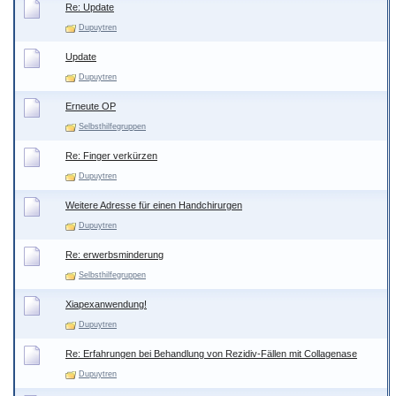
Re: Update
Dupuytren
Update
Dupuytren
Erneute OP
Selbsthilfegruppen
Re: Finger verkürzen
Dupuytren
Weitere Adresse für einen Handchirurgen
Dupuytren
Re: erwerbsminderung
Selbsthilfegruppen
Xiapexanwendung!
Dupuytren
Re: Erfahrungen bei Behandlung von Rezidiv-Fällen mit Collagenase
Dupuytren