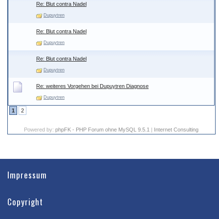
Re: Blut contra Nadel
Dupuytren
Re: Blut contra Nadel
Dupuytren
Re: Blut contra Nadel
Dupuytren
Re: weiteres Vorgehen bei Dupuytren Diagnose
Dupuytren
1
2
Powered by:
phpFK - PHP Forum ohne MySQL 9.5.1
|
Internet Consulting
Impressum
Copyright