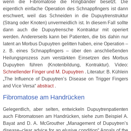
wenn die Fibromatose die Ringbänder besetzt. Die
eigentlich einfache Operation des Schnappfingers ist dann
erschwert, weil das Schneiden in die Dupuytrenstruktur
(Strang oder Knoten) unvermeidlich ist. In diesem Fall sollte
dann auch die Dupuytrensche Kontraktur mit operiert
werden. Andererseits kann bei Patienten, die bis dahin nur
latent an Morbus Dupuytren gelitten haben, eine Operation –
z. B. eines Schnappfingers – über den anschließenden
Heilungsprozess zum verstärkten Einsetzen des Morbus
Dupuytren führen (Knotenbildung, Kontraktur). Video:
Schnellender Finger und M. Dupuytren
. Literatur: B. Kühlein
„The Influence of Dupuytren’s Disease on Trigger Fingers
and Vice Versa“
abstract
.
Fibromatose am Handrücken
Gelegentlich, aber selten, entwickeln Dupuytrenpatienten
auch Fibromatosen am Handrücken, siehe zum Beispiel A.
Bayat and D. A. McGrouther „Management of Dupuytren’s
disease–clear advice for an elusive condition“ Annals of the