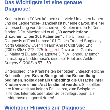
Das Wichtigste ist eine genaue
Diagnose!
Knoten in den Füßen können sehr viele Ursachen haben
und die Ledderhose-Krankheit ist nur eine davon. In einer
Untersuchung von Ursachen von Knoten in den Füßen
fanden DJM Macdonald et al. „
30 verschiedene
Ursachen … bei 101 Patienten
“ „The Differential
Diagnosis of Foot Lumps: 101 Cases Treated Surgically in
North Glasgow Over 4 Years“ Ann R Coll Surg Engl
(2007) 89(3): 272–275
full_text
. Dazu auch
Galois
L., Mainard D., and Delagoutte J.P. „Villonodular tumor
mimicking a Ledderhose’s disease“ Foot and Ankle
Surgery 9 (2003) p 57 – 59
.
Unterschiedliche Krankheiten benötigen unterschiedliche
Behandlungen.
Bevor Sie irgendeine Behandlung
beginnen, sollte deshalb unbedingt die Ursache Ihrer
Knoten von einem Arzt bestimmt werden.
Sie sollten
Ihre Krankheit auf keinen Fall selbst, zum Beispiel mit
Hilfe des Internets oder über
Selbsthilfegruppen, als
Ledderhose diagnostizieren!
.
Wichtiger Hinweis zur Diagnose: