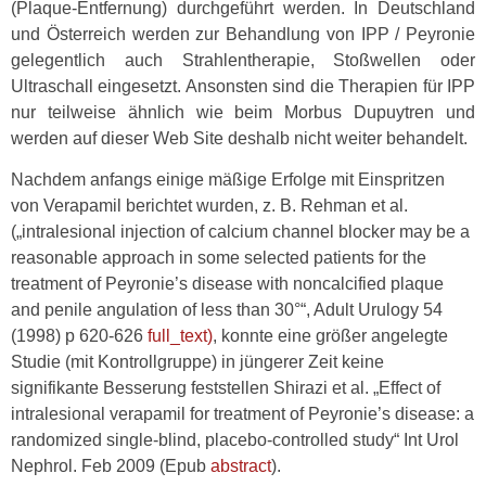
(Plaque-Entfernung) durchgeführt werden. In Deutschland
und Österreich werden zur Behandlung von IPP / Peyronie
gelegentlich auch Strahlentherapie, Stoßwellen oder
Ultraschall eingesetzt. Ansonsten sind die Therapien für IPP
nur teilweise ähnlich wie beim Morbus Dupuytren und
werden auf dieser Web Site deshalb nicht weiter behandelt.
Nachdem anfangs einige mäßige Erfolge mit Einspritzen
von Verapamil berichtet wurden, z. B. Rehman et al.
(„intralesional injection of calcium channel blocker may be a
reasonable approach in some selected patients for the
treatment of Peyronie’s disease with noncalcified plaque
and penile angulation of less than 30°“, Adult Urulogy 54
(1998) p 620-626
full_text)
, konnte eine größer angelegte
Studie (mit Kontrollgruppe) in jüngerer Zeit keine
signifikante Besserung feststellen Shirazi et al. „Effect of
intralesional verapamil for treatment of Peyronie’s disease: a
randomized single-blind, placebo-controlled study“ Int Urol
Nephrol. Feb 2009 (Epub
abstract
).