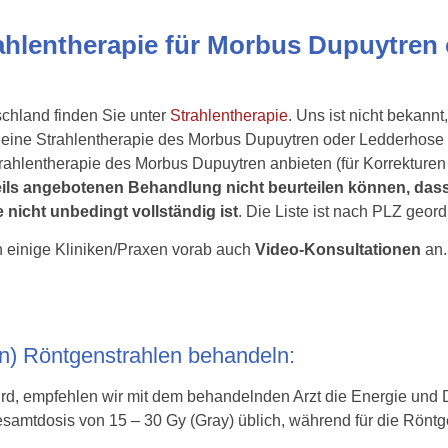
rahlentherapie für Morbus Dupuytre
schland finden Sie unter
Strahlentherapie
. Uns ist nicht bekannt
ür eine Strahlentherapie des Morbus Dupuytren oder Ledderhose 
trahlentherapie des Morbus Dupuytren anbieten (für Korrekture
eweils angebotenen Behandlung nicht beurteilen können, das
 nicht unbedingt vollständig ist
. Die Liste ist nach PLZ geord
 einige Kliniken/Praxen vorab auch
Video-Konsultationen
an.
en) Röntgenstrahlen behandeln:
ird, empfehlen wir mit dem behandelnden Arzt die Energie und 
amtdosis von 15 – 30 Gy (Gray) üblich, während für die Röntgen