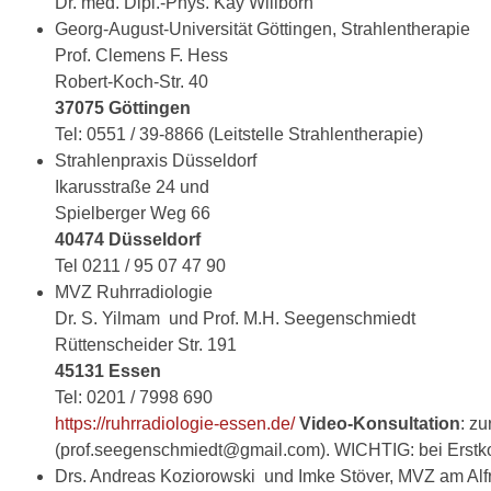
Dr. med. Dipl.-Phys. Kay Willborn
Georg-August-Universität Göttingen, Strahlentherapie
Prof. Clemens F. Hess
Robert-Koch-Str. 40
37075 Göttingen
Tel: 0551 / 39-8866 (Leitstelle Strahlentherapie)
Strahlenpraxis Düsseldorf
Ikarusstraße 24 und
Spielberger Weg 66
40474 Düsseldorf
Tel 0211 / 95 07 47 90
MVZ Ruhrradiologie
Dr. S. Yilmam und Prof. M.H. Seegenschmiedt
Rüttenscheider Str. 191
45131 Essen
Tel: 0201 / 7998 690
https://ruhrradiologie-essen.de/
Video-Konsultation
: z
(prof.seegenschmiedt@gmail.com). WICHTIG: bei Erstko
Drs. Andreas Koziorowski und Imke Stöver, MVZ am Alf