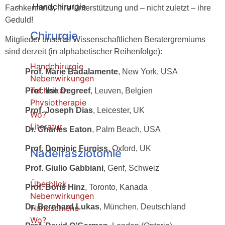
Handchirurgie
Fachkenntnis, ihre Unterstützung und – nicht zuletzt – ihre
Geduld!
Chirurgie
Mitglieder unseres Wissenschaftlichen Beratergremiums
sind derzeit (in alphabetischer Reihenfolge):
Handchirurgie
Prof. Marie Badalamente
, New York, USA
Nebenwirkungen
Techniken
Prof. Ilse Degreef
, Leuven, Belgien
Physiotherapie
Prof. Joseph Dias
, Leicester, UK
Wo?
Literatur
Dr. Charles Eaton
, Palm Beach, USA
Prof. Dominic Furniss
, Oxford, UK
Nadelfasziotomie
Prof. Giulio Gabbiani
, Genf, Schweiz
Überblick
Prof. Boris Hinz
, Toronto, Kanada
Nebenwirkungen
Dr. Bernhard Lukas
, München, Deutschland
Handschiene
Wo?