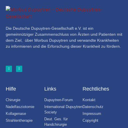
Ein Hinweis vorab
Steroide
NAC
Die Deutsche Dupuytren-Gesellschaft e.V. ist ein
gemeinnütziger Zusammenschluss von Ärzten und Patienten mit
in Erforschung
dem Ziel, über Morbus Dupuytren und verwandte Krankheiten
eher nicht wirksam
zu informieren und die Erforschung dieser Krankheit zu fördern.
SELBSTHILFE
Selbsthilfegruppen
Dupuytren Ledderhose Erfahrungen
Forum
SPENDEN
Hilfe
Links
Rechtliches
NEUES
Chirurgie
Dupuytren-Forum
Kontakt
Dupuytrensche Kontraktur Neues
Nadelfasziotomie
International Dupuytren
Datenschutz
Society
Veranstaltungen
Kollagenase
Impressum
Deut. Ges. für
Pressemeldungen
Strahlentherapie
Copyright
Handchirurgie
Links