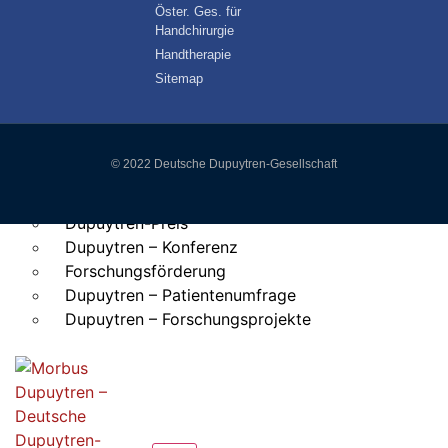
Öster. Ges. für
Handchirurgie
DUPUYTREN-GES.
Handtherapie
Vereinszweck
Sitemap
Mitglied werden
Wissenschaftlicher Beirat
Anschrift
© 2022 Deutsche Dupuytren-Gesellschaft
FORSCHUNG
Dupuytren-Preis
Dupuytren – Konferenz
Forschungsförderung
Dupuytren – Patientenumfrage
Dupuytren – Forschungsprojekte