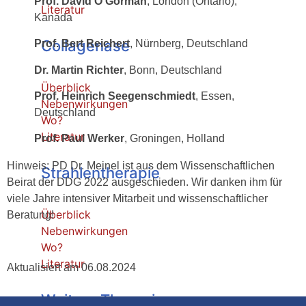
Prof. David O’Gorman
, London (Ontario),
Literatur
Kanada
Collagenase
Prof. Bert Reichert
, Nürnberg, Deutschland
Dr. Martin Richter
, Bonn, Deutschland
Überblick
Prof. Heinrich Seegenschmiedt
, Essen,
Nebenwirkungen
Deutschland
Wo?
Literatur
Prof. Paul Werker
, Groningen, Holland
Hinweis: PD Dr. Meinel ist aus dem Wissenschaftlichen
Strahlentherapie
Beirat der DDG 2022 ausgeschieden. Wir danken ihm für
viele Jahre intensiver Mitarbeit und wissenschaftlicher
Überblick
Beratung!
Nebenwirkungen
Wo?
Literatur
Aktualisiert am 06.08.2024
Weitere Therapien