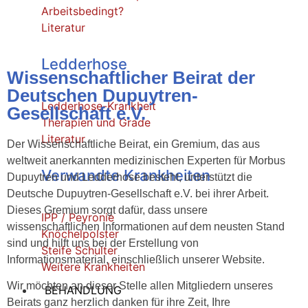
Arbeitsbedingt?
Literatur
Ledderhose
Wissenschaftlicher Beirat der
Deutschen Dupuytren-
Ledderhose-Krankheit
Gesellschaft e.V.
Therapien und Grade
Literatur
Der Wissenschaftliche Beirat, ein Gremium, das aus
weltweit anerkannten medizinischen Experten für Morbus
Verwandte Krankheiten
Dupuytren und Ledderhose besteht, unterstützt die
Deutsche Dupuytren-Gesellschaft e.V. bei ihrer Arbeit.
Dieses Gremium sorgt dafür, dass unsere
IPP / Peyronie
wissenschaftlichen Informationen auf dem neusten Stand
Knöchelpolster
sind und hilft uns bei der Erstellung von
Steife Schulter
Informationsmaterial, einschließlich unserer Website.
Weitere Krankheiten
Wir möchten an dieser Stelle allen Mitgliedern unseres
BEHANDLUNG
Beirats ganz herzlich danken für ihre Zeit, Ihre