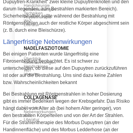
Dupuytren-Krankheit“ zwei kleine Dupuytrenknoten und den
Handchirurgie
darum liegenden, zum Bestrahlen markierten Bereich).
Nebenwirkungen
Techniken
Sicherheitshalber sollte während der Bestrahlung mit
Physiotherapie
Wo?
Röntgenstrahlen auch der restliche Körper abgeschirmt sein
Literatur
(z. B. durch eine Bleischürze).
Längerfristige Nebenwirkungen
NADELFASZIOTOMIE
Bei einigen Patienten wurde längerfristig eine
Überblick
Fibrosenbildung beobachtet. Es ist schwer zu
Nebenwirkungen
Handschiene
unterscheiden, ob diese auf den Dupuytren zurückzuführen
Wo?
Literatur
ist oder auf die Bestrahlung. Uns sind dazu keine Zahlen
bzw. Wahrscheinlichkeiten bekannt
Bei Bestrahlung mit Röntgenstrahlen in hoher Dosierung
COLLAGENASE
gibt es immer Bedenken wegen der Krebsgefahr. Das Risiko
Überblick
hängt dabei vom Alter ab (bei hohem Alter geringer), von
Nebenwirkungen
den bestrahlten Körperteilen und von der Art der Strahlen.
Wo?
Literatur
Für die Strahlentherapie des Morbus Dupuytren (an der
Handinnenfläche) und des Morbus Ledderhose (an der