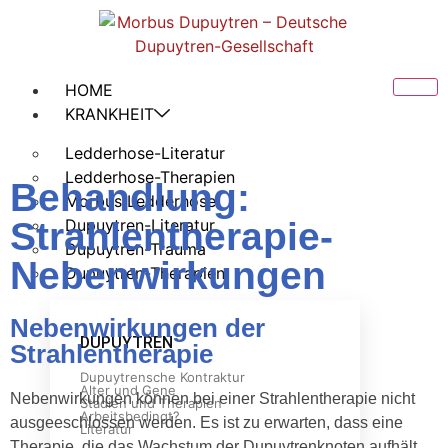
HOME
KRANKHEIT
Ledderhose-Literatur
Ledderhose-Therapien
Behandlung:
Morbus Ledderhose
Strahlentherapie-
Dupuytren-Literatur
Dupuytren-Trauma
Nebenwirkungen
Dupuytren-Therapien
Nebenwirkungen der
DUPUYTREN
Strahlentherapie
Dupuytrensche Kontraktur
Alter und Gene
Nebenwirkungen können bei einer Strahlentherapie nicht
Stadien und Therapien
Arbeitsbedingt?
ausgeeschlossen werden. Es ist zu erwarten, dass eine
Literatur
Therapie, die das Wachstum der Dupuytrenknoten aufhält