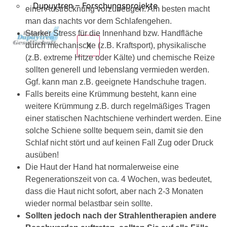
Dupuytren – Forschungsprojekte
einer Austrocknung vorzubeugen. Am besten macht
man das nachts vor dem Schlafengehen.
Starker Stress für die Innenhand bzw. Handfläche
X
durch mechanische (z.B. Kraftsport), physikalische
(z.B. extreme Hitze oder Kälte) und chemische Reize
sollten generell und lebenslang vermieden werden.
Ggf. kann man z.B. geeignete Handschuhe tragen.
Falls bereits eine Krümmung besteht, kann eine
weitere Krümmung z.B. durch regelmäßiges Tragen
einer statischen Nachtschiene verhindert werden. Eine
solche Schiene sollte bequem sein, damit sie den
Schlaf nicht stört und auf keinen Fall Zug oder Druck
ausüben!
Die Haut der Hand hat normalerweise eine
Regenerationszeit von ca. 4 Wochen, was bedeutet,
dass die Haut nicht sofort, aber nach 2-3 Monaten
wieder normal belastbar sein sollte.
Sollten jedoch nach der Strahlentherapien andere