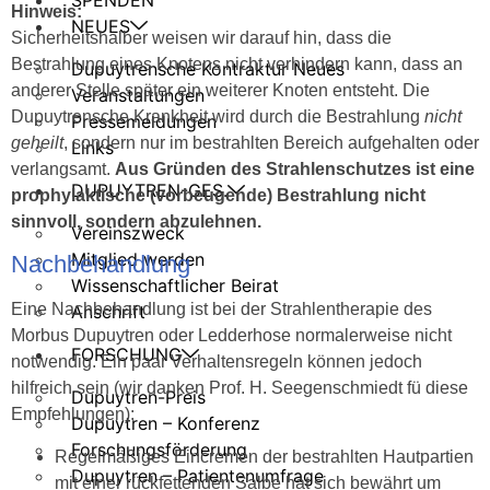
SPENDEN
Hinweis:
NEUES
Sicherheitshalber weisen wir darauf hin, dass die
Bestrahlung eines Knotens nicht verhindern kann, dass an
Dupuytrensche Kontraktur Neues
anderer Stelle später ein weiterer Knoten entsteht. Die
Veranstaltungen
Dupuytrensche Krankheit wird durch die Bestrahlung
nicht
Pressemeldungen
geheilt
, sondern nur im bestrahlten Bereich aufgehalten oder
Links
verlangsamt.
Aus Gründen des Strahlenschutzes ist eine
DUPUYTREN-GES.
prophylaktische (vorbeugende) Bestrahlung nicht
sinnvoll, sondern abzulehnen.
Vereinszweck
Mitglied werden
Nachbehandlung
Wissenschaftlicher Beirat
Eine Nachbehandlung ist bei der Strahlentherapie des
Anschrift
Morbus Dupuytren oder Ledderhose normalerweise nicht
FORSCHUNG
notwendig. Ein paar Verhaltensregeln können jedoch
hilfreich sein (wir danken Prof. H. Seegenschmiedt fü diese
Dupuytren-Preis
Empfehlungen):
Dupuytren – Konferenz
Forschungsförderung
Regelmäßiges Eincremen der bestrahlten Hautpartien
Dupuytren – Patientenumfrage
mit einer rückfettenden Salbe hat sich bewährt um