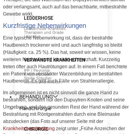
oder verlangsamt, auch auf das benachbarte, mitbestrahlte
Gewebe wirkt.
LEDDERHOSE
Kurzfristige Nebenwirkungen
Ledderhose-Krankheit
Therapien und Grade
Literatur
Eine typische Nebenwirkung ist, dass der bestrahlte
Hautbereich trockener wird und auch langfristig so bleibt
(Häufigkeit: ca. 25 %). Das hat, soweit wir wissen, keine
weiteren Nachteile und ist nicht schmerzhaft. Kurzzeitig
VERWANDTE KRANKHEITEN
treten öfter auch Hautrötungen auf. In einem Fall berichtete
IPP / Peyronie
ein Patient von verstärkter Warzenbildung im bestrahlten
Knöchelpolster
Steife Schulter
Hautbereich. Es gibt auch Fälle von Strahlenallergie.
Weitere Krankheiten
Im allgemeinen ist es nicht sinnvoll die ganze Hand zu
BEHANDLUNG
bestrahlen, sondern nur den Dupuytren-Knoten und seine
Umgebung, und den gesunden Rest der Hand während der
Handchirurgie
Bestrahlung mit Röntgenstrahlen durch eine Bleimaske
abzudecken (das Foto auf unserer Seite mit der
Krankheitsbeschreibung
zeigt unter „Frühe Anzeichen der
CHIRURGIE