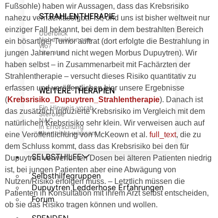
Fußsohle) haben wir Aussagen, dass das Krebsrisiko
STRAHLENTHERAPIE
nahezu vernachlässigbar ist, und uns ist bisher weltweit nur
einziger Fall bekannt, bei dem in dem bestrahlten Bereich
Überblick
Nebenwirkungen
ein bösartiger Tumor auftrat (dort erfolgte die Bestrahlung in
Wo?
Literatur
jungen Jahren und nicht wegen Morbus Dupuytren). Wir
haben selbst – in Zusammenarbeit mit Fachärzten der
Strahlentherapie – versucht dieses Risiko quantitativ zu
erfassen und veröffentlichen hier unsere Ergebnisse
WEITERE THERAPIEN
(
Krebsrisiko_Dupuytren_Strahlentherapie
). Danach ist
Ein Hinweis vorab
das zusätzlich induzierte Krebsrisiko im Vergleich mit dem
Steroide
NAC
natürlichen Krebsrisiko sehr klein. Wir verweisen auch auf
in Erforschung
eher nicht wirksam
eine Veröffentlichung von McKeown et al.
full_text
, die zu
dem Schluss kommt, dass das Krebsrisiko bei den für
SELBSTHILFE
Dupuytren verwendeten Dosen bei älteren Patienten niedrig
ist, bei jungen Patienten aber eine Abwägung von
Selbsthilfegruppen
Nutzen/Risiko erfolgen muss. – Letztlich müssen die
Dupuytren Ledderhose Erfahrungen
Patienten in Konsultation mit ihrem Arzt selbst entscheiden,
Forum
ob sie das Risiko tragen können und wollen.