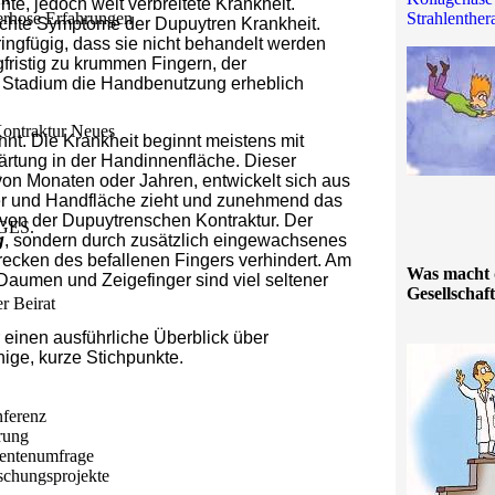
te, jedoch weit verbreitete Krankheit.
rhose Erfahrungen
Strahlenther
ichte Symptome der Dupuytren Krankheit.
ingfügig, dass sie nicht behandelt werden
fristig zu krummen Fingern, der
en Stadium die Handbenutzung erheblich
ontraktur Neues
nt. Die Krankheit beginnt meistens mit
rtung in der Handinnenfläche. Dieser
n
f von Monaten oder Jahren, entwickelt sich aus
ger und Handfläche zieht und zunehmend das
 von der Dupuytrenschen Kontraktur. Der
GES.
g
, sondern durch zusätzlich eingewachsenes
recken des befallenen Fingers verhindert. Am
Was macht 
 Daumen und Zeigefinger sind viel seltener
Gesellschaf
r Beirat
einen ausführliche Überblick über
ige, kurze Stichpunkte.
ferenz
rung
ientenumfrage
schungsprojekte