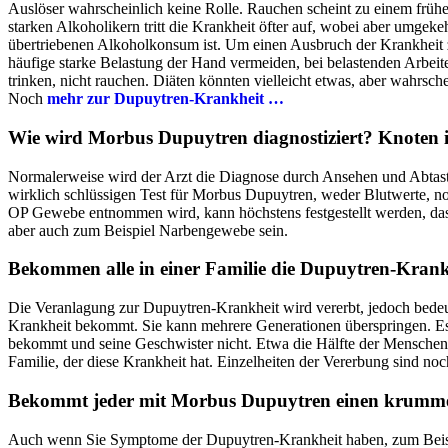
Auslöser wahrscheinlich keine Rolle. Rauchen scheint zu einem früh
starken Alkoholikern tritt die Krankheit öfter auf, wobei aber umgek
übertriebenen Alkoholkonsum ist. Um einen Ausbruch der Krankheit z
häufige starke Belastung der Hand vermeiden, bei belastenden Arbei
trinken, nicht rauchen. Diäten könnten vielleicht etwas, aber wahrsche
Noch
mehr zur Dupuytren-Krankheit …
Wie wird Morbus Dupuytren diagnostiziert? Knoten 
Normalerweise wird der Arzt die Diagnose durch Ansehen und Abtasten
wirklich schlüssigen Test für Morbus Dupuytren, weder Blutwerte, 
OP Gewebe entnommen wird, kann höchstens festgestellt werden, d
aber auch zum Beispiel Narbengewebe sein.
Bekommen alle in einer Familie die Dupuytren-Krank
Die Veranlagung zur Dupuytren-Krankheit wird vererbt, jedoch bedeute
Krankheit bekommt. Sie kann mehrere Generationen überspringen. Es 
bekommt und seine Geschwister nicht. Etwa die Hälfte der Menschen
Familie, der diese Krankheit hat. Einzelheiten der Vererbung sind noch
Bekommt jeder mit Morbus Dupuytren einen krumm
Auch wenn Sie Symptome der Dupuytren-Krankheit haben, zum Beispiel