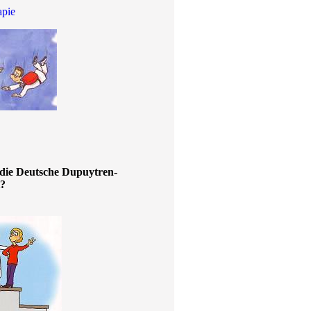
apie
die Deutsche Dupuytren-
t?