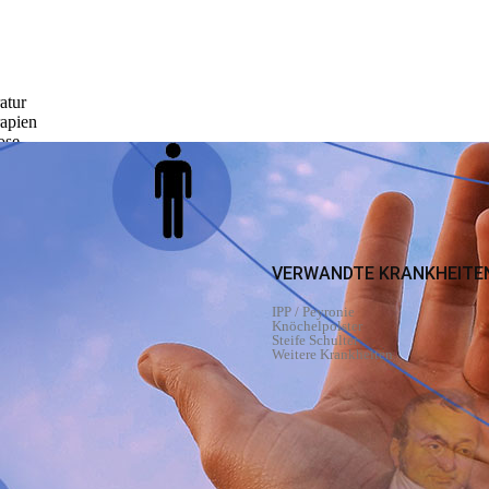
atur
apien
ose
tur
ma
pien
SE
VERWANDTE KRANKHEITE
ankheit
IPP / Peyronie
Grade
Knöchelpolster
Steife Schulter
Weitere Krankheiten