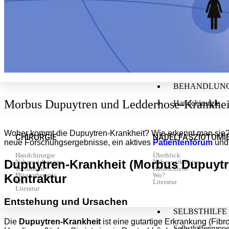
BEHANDLUN
Morbus Dupuytren und Ledderhose-Krankhei
Handchirurgie
Woher kommt die Dupuytren-Krankheit? Wie erkennt man sie
CHIRURGIE
NADELFASZIOTOMI
neue Forschungsergebnisse, ein aktives
Patientenforum
un
Handchirurgie
Überblick
Dupuytren-Krankheit (Morbus Dupuytr
Nebenwirkungen
Nebenwirkungen
Techniken
Handschiene
Physiotherapie
Wo?
Kontraktur
Wo?
Literatur
Literatur
Entstehung und Ursachen
SELBSTHILFE
Die
Dupuytren-Krankheit
ist eine gutartige Erkrankung (Fi
Selbsthilfegrupp