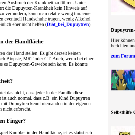
eren Ausbruch der Krankheit zu führen. Unter
ehrt die Dupuytren-Krankheit kein Hinweis auf
u verhindern, kann man relativ wenig tun: eine
ten eventuell Handschuhe tragen, wenig Alkohol
inlich eher nicht helfen (
Diät_bei_Dupuytren
).
Dupuytren-
Hier können 
in der Handfläche
berichten un
 der Hand stellen. Es gibt derzeit keinen
zum Forum
noch Biopsie, MRT oder CT. Auch, wenn bei einer
ass es Dupuytren-Gewebe sein
kann
. Es könnte
heit?
t das nicht, dass jeder in der Familie diese
ist auch normal, dass z.B. ein Kind Dupuytren
 mit Dupuytren kennt niemanden in der eigenen
 nicht erforscht.
Selbsthilfe
en Finger?
 Knubbel in der Handfläche, ist es statistisch