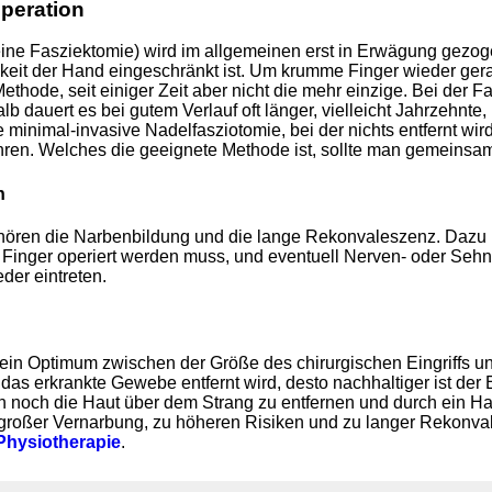
Operation
ine Fasziektomie) wird im allgemeinen erst in Erwägung gezog
keit der Hand eingeschränkt ist. Um krumme Finger wieder ger
hode, seit einiger Zeit aber nicht die mehr einzige. Bei der F
 dauert es bei gutem Verlauf oft länger, vielleicht Jahrzehnte, 
ie minimal-invasive Nadelfasziotomie, bei der nichts entfernt wir
ehren. Welches die geeignete Methode ist, sollte man gemeinsam
n
hören die Narbenbildung und die lange Rekonvaleszenz. Daz
 Finger operiert werden muss, und eventuell Nerven- oder Seh
der eintreten.
in Optimum zwischen der Größe des chirurgischen Eingriffs und
as erkrankte Gewebe entfernt wird, desto nachhaltiger ist der E
h noch die Haut über dem Strang zu entfernen und durch ein Ha
 großer Vernarbung, zu höheren Risiken und zu langer Rekonval
Physiotherapie
.