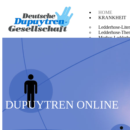
HOME
KRANKHEIT
Ledderhose-Liter
Ledderhose-Ther
Morbus Ledderh
Dupuytren-Litera
Dupuytren-Trau
Dupuytren-Thera
DUPUYTREN
LEDDERHO
Dupuytrensche Kontraktur
Ledderhose-Kr
Alter und Gene
Therapien und 
Stadien und Therapien
Literatur
Arbeitsbedingt?
Literatur
DUPUYTREN ONLINE