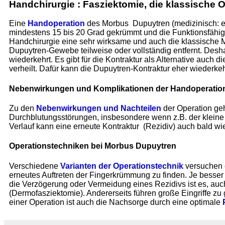
Handchirurgie : Fasziektomie, die klassische 
Eine
Handoperation
des Morbus Dupuytren (medizinisch: e
mindestens 15 bis 20 Grad gekrümmt und die Funktionsfähig
Handchirurgie eine sehr wirksame und auch die klassische Met
Dupuytren-Gewebe teilweise oder vollständig entfernt. Deshalb
wiederkehrt. Es gibt für die Kontraktur als Alternative auch d
verheilt. Dafür kann die Dupuytren-Kontraktur eher wiederk
Nebenwirkungen und Komplikationen der Handoperatio
Zu den
Nebenwirkungen und Nachteilen
der Operation ge
Durchblutungsstörungen, insbesondere wenn z.B. der kleine
Verlauf kann eine erneute Kontraktur (Rezidiv) auch bald wie
Operationstechniken bei Morbus Dupuytren
Verschiedene
Varianten der Operationstechnik
versuchen e
erneutes Auftreten der Fingerkrümmung zu finden. Je besser d
die Verzögerung oder Vermeidung eines Rezidivs ist es, auc
(Dermofasziektomie). Andererseits führen große Eingriffe zu
einer Operation ist auch die Nachsorge durch eine optimale