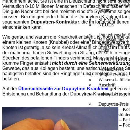
Handinnenfläche. Sie ist eine in Deutschland nicht sehr bekann
Dupuytren Ledde
Vermutlich 8-10 Millionen Menschen in Deutschland haben le
Forum
Die gute Nachricht: bei den meisten sind die Symptome so ger
müssen. Bei einigen jedoch führt die Dupuytren-Krankheit lang
SPENDEN
sogenannten
Dupuytren-Kontraktur
, die im fortgeschritten
NEUES
einschränken kann.
Dupuytrensche K
Wie genau und warum die Krankheit entsteht, ist noch unbekan
Veranstaltungen
einem kleinen Knoten (Knubbel) oder einer Bindegewebsverhä
Pressemeldunge
Knoten ist gutartig, also kein Krebs! Allmählich, meist im Lau
Links
der manchmal harten Schwellung ein Strang, der sich in Fin
Strecken des befallenen Fingers verhindert. Man spricht dann
DUPUYTREN-
krumme Finger entsteht
nicht durch eine Sehnenverkürzun
Gewebe, das aus Kollagen besteht, unelastisch ist und das St
Vereinszweck
häufigsten befallen sind der Ringfinger und der kleine Finger.
Mitglied werden
befallen.
Wissenschaftliche
Anschrift
Auf der
Übersichtsseite zur Dupuytren-Krankheit
geben wir 
Entstehung und Behandlung der Dupuytren-Krankheit. Hier ein
FORSCHUNG
Dupuytren-Preis
Dupuytren – Kon
Forschungsförde
Dupuytren – Pat
Dupuytren – For