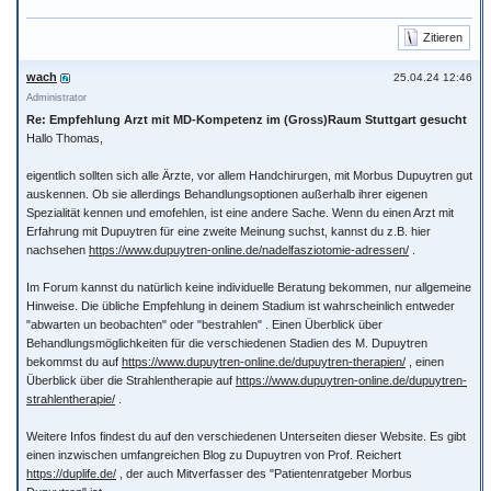
Zitieren
wach
25.04.24 12:46
Administrator
Re: Empfehlung Arzt mit MD-Kompetenz im (Gross)Raum Stuttgart gesucht
Hallo Thomas,
eigentlich sollten sich alle Ärzte, vor allem Handchirurgen, mit Morbus Dupuytren gut
auskennen. Ob sie allerdings Behandlungsoptionen außerhalb ihrer eigenen
Spezialität kennen und emofehlen, ist eine andere Sache. Wenn du einen Arzt mit
Erfahrung mit Dupuytren für eine zweite Meinung suchst, kannst du z.B. hier
nachsehen
https://www.dupuytren-online.de/nadelfasziotomie-adressen/
.
Im Forum kannst du natürlich keine individuelle Beratung bekommen, nur allgemeine
Hinweise. Die übliche Empfehlung in deinem Stadium ist wahrscheinlich entweder
"abwarten un beobachten" oder "bestrahlen" . Einen Überblick über
Behandlungsmöglichkeiten für die verschiedenen Stadien des M. Dupuytren
bekommst du auf
https://www.dupuytren-online.de/dupuytren-therapien/
, einen
Überblick über die Strahlentherapie auf
https://www.dupuytren-online.de/dupuytren-
strahlentherapie/
.
Weitere Infos findest du auf den verschiedenen Unterseiten dieser Website. Es gibt
einen inzwischen umfangreichen Blog zu Dupuytren von Prof. Reichert
https://duplife.de/
, der auch Mitverfasser des "Patientenratgeber Morbus