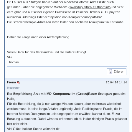
Dr. Lauser aus Stuttgart hab ich auf der Nadelfasziotomie-Adressliste auch
gefunden - aber die angegebene Webseite (
www.dupuytren-stuttgart.info
) ist nicht
verfügbar und auf seiner eigenen Praxisseite ist keinerlei Hinweis zu Dupuytren
auffindbar. Allerdings listet er "Injektion von Komplexhomöopathika"...
Die Strahlentherapie-Adressen listen leider den nächsten Anlaufpunkt in Karlsruhe ...
Daher die Frage nach einer Arztempfehlung.
Vielen Dank für das Verständnis und die Unterstützung!
VG
Thomas
Zitieren
Fiona
25.04.24 14:14
Moderator
Re: Empfehlung Arzt mit MD-Kompetenz im (Gross)Raum Stuttgart gesucht
Hallo,
Für die Bestrahlung, die ja nur wenige Minuten dauert, aber mehrmals wiederholt
werden muss, ist eine lange Anfahrt ungünstig. Jede Radiologische Praxis, die im
Internet Morbus Dupuytren im Leistungsspektrum erwähnt, kannst du m. E. zur
Beratung aufsuchen. Dabei wirst du erkennen, ob du in der richtigen Praxis gelandet
bist oder nicht.
Viel Glück bei der Suche wünscht dir