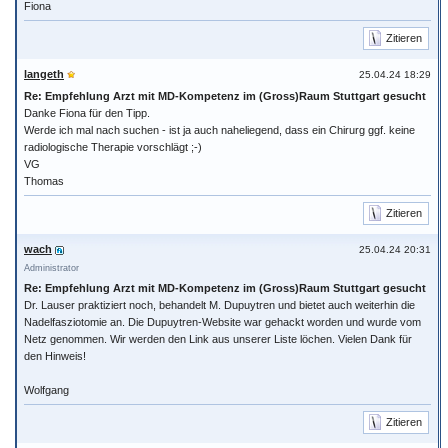
Fiona
Zitieren
langeth
25.04.24 18:29
Re: Empfehlung Arzt mit MD-Kompetenz im (Gross)Raum Stuttgart gesucht
Danke Fiona für den Tipp.
Werde ich mal nach suchen - ist ja auch naheliegend, dass ein Chirurg ggf. keine
radiologische Therapie vorschlägt ;-)
VG
Thomas
Zitieren
wach
25.04.24 20:31
Administrator
Re: Empfehlung Arzt mit MD-Kompetenz im (Gross)Raum Stuttgart gesucht
Dr. Lauser praktiziert noch, behandelt M. Dupuytren und bietet auch weiterhin die
Nadelfasziotomie an. Die Dupuytren-Website war gehackt worden und wurde vom
Netz genommen. Wir werden den Link aus unserer Liste löchen. Vielen Dank für
den Hinweis!
Wolfgang
Zitieren