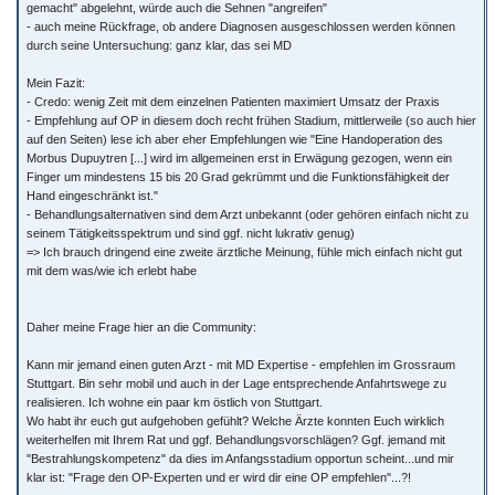
gemacht" abgelehnt, würde auch die Sehnen "angreifen"
- auch meine Rückfrage, ob andere Diagnosen ausgeschlossen werden können
durch seine Untersuchung: ganz klar, das sei MD
Mein Fazit:
- Credo: wenig Zeit mit dem einzelnen Patienten maximiert Umsatz der Praxis
- Empfehlung auf OP in diesem doch recht frühen Stadium, mittlerweile (so auch hier
auf den Seiten) lese ich aber eher Empfehlungen wie "Eine Handoperation des
Morbus Dupuytren [...] wird im allgemeinen erst in Erwägung gezogen, wenn ein
Finger um mindestens 15 bis 20 Grad gekrümmt und die Funktionsfähigkeit der
Hand eingeschränkt ist."
- Behandlungsalternativen sind dem Arzt unbekannt (oder gehören einfach nicht zu
seinem Tätigkeitsspektrum und sind ggf. nicht lukrativ genug)
=> Ich brauch dringend eine zweite ärztliche Meinung, fühle mich einfach nicht gut
mit dem was/wie ich erlebt habe
Daher meine Frage hier an die Community:
Kann mir jemand einen guten Arzt - mit MD Expertise - empfehlen im Grossraum
Stuttgart. Bin sehr mobil und auch in der Lage entsprechende Anfahrtswege zu
realisieren. Ich wohne ein paar km östlich von Stuttgart.
Wo habt ihr euch gut aufgehoben gefühlt? Welche Ärzte konnten Euch wirklich
weiterhelfen mit Ihrem Rat und ggf. Behandlungsvorschlägen? Ggf. jemand mit
"Bestrahlungskompetenz" da dies im Anfangsstadium opportun scheint...und mir
klar ist: "Frage den OP-Experten und er wird dir eine OP empfehlen"...?!