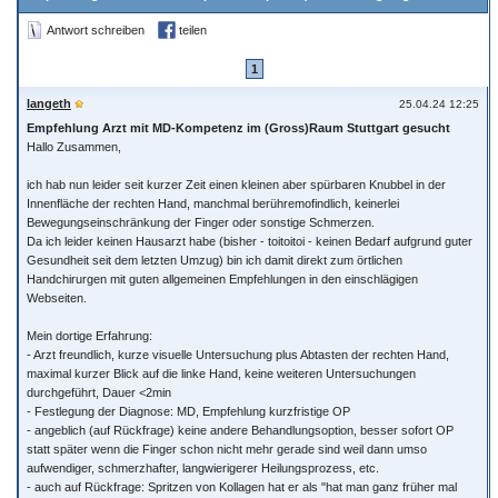
Antwort schreiben
teilen
1
langeth
25.04.24 12:25
Empfehlung Arzt mit MD-Kompetenz im (Gross)Raum Stuttgart gesucht
Hallo Zusammen,
ich hab nun leider seit kurzer Zeit einen kleinen aber spürbaren Knubbel in der
Innenfläche der rechten Hand, manchmal berühremofindlich, keinerlei
Bewegungseinschränkung der Finger oder sonstige Schmerzen.
Da ich leider keinen Hausarzt habe (bisher - toitoitoi - keinen Bedarf aufgrund guter
Gesundheit seit dem letzten Umzug) bin ich damit direkt zum örtlichen
Handchirurgen mit guten allgemeinen Empfehlungen in den einschlägigen
Webseiten.
Mein dortige Erfahrung:
- Arzt freundlich, kurze visuelle Untersuchung plus Abtasten der rechten Hand,
maximal kurzer Blick auf die linke Hand, keine weiteren Untersuchungen
durchgeführt, Dauer <2min
- Festlegung der Diagnose: MD, Empfehlung kurzfristige OP
- angeblich (auf Rückfrage) keine andere Behandlungsoption, besser sofort OP
statt später wenn die Finger schon nicht mehr gerade sind weil dann umso
aufwendiger, schmerzhafter, langwierigerer Heilungsprozess, etc.
- auch auf Rückfrage: Spritzen von Kollagen hat er als "hat man ganz früher mal