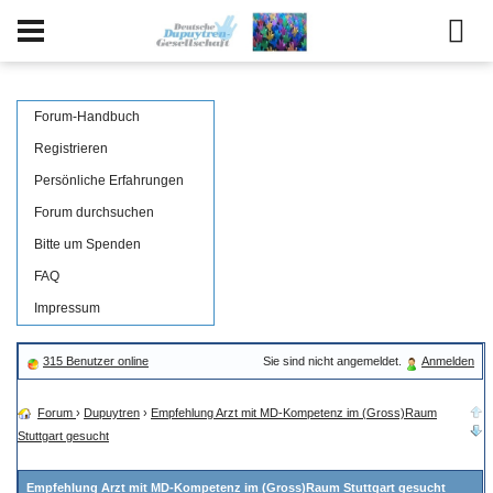
Forum-Handbuch
Registrieren
Persönliche Erfahrungen
Forum durchsuchen
Bitte um Spenden
FAQ
Impressum
315 Benutzer online
Sie sind nicht angemeldet.
Anmelden
Forum
›
Dupuytren
›
Empfehlung Arzt mit MD-Kompetenz im (Gross)Raum
Stuttgart gesucht
Empfehlung Arzt mit MD-Kompetenz im (Gross)Raum Stuttgart gesucht