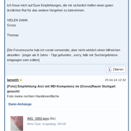
Ich freue mich auf Eure Empfehlungen, die mir sicherlich helfen einen guten
ärztlichen Rat für das weitere Vorgehen zu bekommen.
VIELEN DANK
Gruss
Thomas
[Die Forumssuche hab ich vorab verwendet, aber nicht wirklich einen hilfreichen
aktuellen - jünger als 8 Jahre - Tipp gefunden...sorry, falls mir Suchergebnisse
entgangen sein sollten]
Zitieren
langeth
25.04.24 12:32
[Foto] Empfehlung Arzt mit MD-Kompetenz im (Gross)Raum Stuttgart
gesucht
Foto meine rechten Handinnenfläche
Datei-Anhänge
IMG_5860.jpeg
(6x)
Mime-Type: image/jpeg, 334 kB