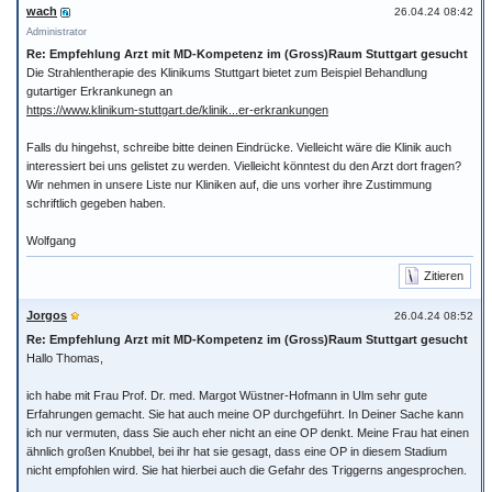
wach
26.04.24 08:42
Administrator
Re: Empfehlung Arzt mit MD-Kompetenz im (Gross)Raum Stuttgart gesucht
Die Strahlentherapie des Klinikums Stuttgart bietet zum Beispiel Behandlung
gutartiger Erkrankunegn an
https://www.klinikum-stuttgart.de/klinik...er-erkrankungen
Falls du hingehst, schreibe bitte deinen Eindrücke. Vielleicht wäre die Klinik auch
interessiert bei uns gelistet zu werden. Vielleicht könntest du den Arzt dort fragen?
Wir nehmen in unsere Liste nur Kliniken auf, die uns vorher ihre Zustimmung
schriftlich gegeben haben.
Wolfgang
Zitieren
Jorgos
26.04.24 08:52
Re: Empfehlung Arzt mit MD-Kompetenz im (Gross)Raum Stuttgart gesucht
Hallo Thomas,
ich habe mit Frau Prof. Dr. med. Margot Wüstner-Hofmann in Ulm sehr gute
Erfahrungen gemacht. Sie hat auch meine OP durchgeführt. In Deiner Sache kann
ich nur vermuten, dass Sie auch eher nicht an eine OP denkt. Meine Frau hat einen
ähnlich großen Knubbel, bei ihr hat sie gesagt, dass eine OP in diesem Stadium
nicht empfohlen wird. Sie hat hierbei auch die Gefahr des Triggerns angesprochen.