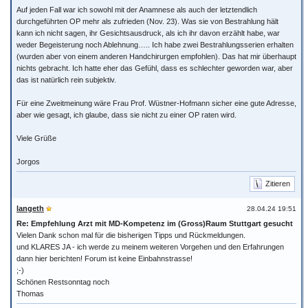
Auf jeden Fall war ich sowohl mit der Anamnese als auch der letztendlich
durchgeführten OP mehr als zufrieden (Nov. 23). Was sie von Bestrahlung hält
kann ich nicht sagen, ihr Gesichtsausdruck, als ich ihr davon erzählt habe, war
weder Begeisterung noch Ablehnung….. Ich habe zwei Bestrahlungsserien erhalten
(wurden aber von einem anderen Handchirurgen empfohlen). Das hat mir überhaupt
nichts gebracht. Ich hatte eher das Gefühl, dass es schlechter geworden war, aber
das ist natürlich rein subjektiv.
Für eine Zweitmeinung wäre Frau Prof. Wüstner-Hofmann sicher eine gute Adresse,
aber wie gesagt, ich glaube, dass sie nicht zu einer OP raten wird.
Viele Grüße
Jorgos
Zitieren
langeth
28.04.24 19:51
Re: Empfehlung Arzt mit MD-Kompetenz im (Gross)Raum Stuttgart gesucht
Vielen Dank schon mal für die bisherigen Tipps und Rückmeldungen.
und KLARES JA - ich werde zu meinem weiteren Vorgehen und den Erfahrungen
dann hier berichten! Forum ist keine Einbahnstrasse!
;-)
Schönen Restsonntag noch
Thomas