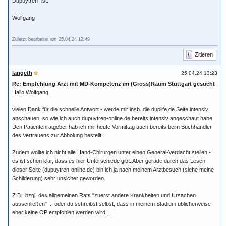
Dupuytren" ist.
Wolfgang
Zuletzt bearbeitet am 25.04.24 12:49
Zitieren
langeth
25.04.24 13:23
Re: Empfehlung Arzt mit MD-Kompetenz im (Gross)Raum Stuttgart gesucht
Hallo Wolfgang,
vielen Dank für die schnelle Antwort - werde mir insb. die duplife.de Seite intensiv
anschauen, so wie ich auch dupuytren-online.de bereits intensiv angeschaut habe.
Den Patientenratgeber hab ich mir heute Vormittag auch bereits beim Buchhändler
des Vertrauens zur Abholung bestellt!
Zudem wollte ich nicht alle Hand-Chirurgen unter einen General-Verdacht stellen -
es ist schon klar, dass es hier Unterschiede gibt. Aber gerade durch das Lesen
dieser Seite (dupuytren-online.de) bin ich ja nach meinem Arztbesuch (siehe meine
Schilderung) sehr unsicher geworden.
Z.B.: bzgl. des allgemeinen Rats "zuerst andere Krankheiten und Ursachen
ausschließen" ... oder du schreibst selbst, dass in meinem Stadium üblicherweise
eher keine OP empfohlen werden wird...