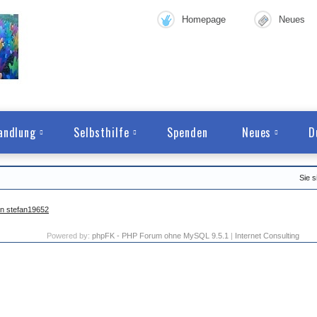
Homepage
Neues
andlung
Selbsthilfe
Spenden
Neues
D
Sie s
on stefan19652
Powered by:
phpFK - PHP Forum ohne MySQL 9.5.1
|
Internet Consulting