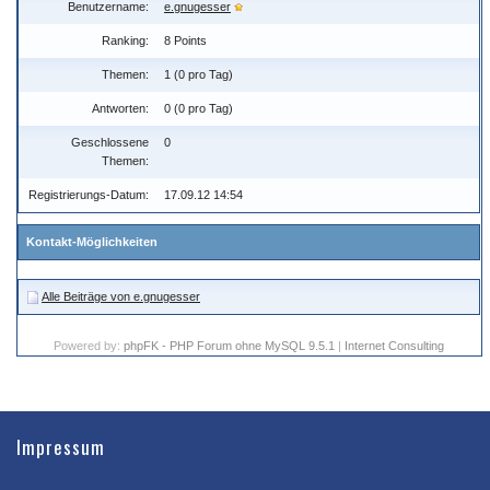
Benutzername:
e.gnugesser
Ranking:
8 Points
Themen:
1 (0 pro Tag)
Antworten:
0 (0 pro Tag)
Geschlossene
0
Themen:
Registrierungs-Datum:
17.09.12 14:54
Kontakt-Möglichkeiten
Alle Beiträge von e.gnugesser
Powered by:
phpFK - PHP Forum ohne MySQL 9.5.1
|
Internet Consulting
Impressum