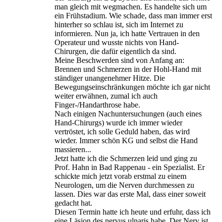
man gleich mit wegmachen. Es handelte sich um
ein Frühstadium. Wie schade, dass man immer erst
hinterher so schlau ist, sich im Internet zu
informieren. Nun ja, ich hatte Vertrauen in den
Operateur und wusste nichts von Hand-
Chirurgen, die dafür eigentlich da sind.
Meine Beschwerden sind von Anfang an:
Brennen und Schmerzen in der Hohl-Hand mit
ständiger unangenehmer Hitze. Die
Bewegungseinschränkungen möchte ich gar nicht
weiter erwähnen, zumal ich auch
Finger-/Handarthrose habe.
Nach einigen Nachuntersuchungen (auch eines
Hand-Chirurgs) wurde ich immer wieder
vertröstet, ich solle Geduld haben, das wird
wieder. Immer schön KG und selbst die Hand
massieren...
Jetzt hatte ich die Schmerzen leid und ging zu
Prof. Hahn in Bad Rappenau - ein Spezialist. Er
schickte mich jetzt vorab erstmal zu einem
Neurologen, um die Nerven durchmessen zu
lassen. Dies war das erste Mal, dass einer soweit
gedacht hat.
Diesen Termin hatte ich heute und erfuhr, dass ich
eine Läsion des nervus ulnaris habe. Der Nerv ist