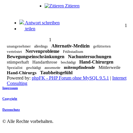
Zitieren
Antwort schreiben
1
teilen
1
Alternativ-Medizin
unangenehmer
gefütterten
allerdings
Nervenprobleme
vertröstet
Frühstadium
Bewegungseinschränkungen
Nachuntersuchungen
Hand-Chirurgen
stümperhaft
Handarthrose
beschädigt
mitempfindende
Mittlerweile
Spezialist
geschädigt
aussenseite
Taubheitsgefühl
Hand-Chirurgs
Powered by:
phpFK - PHP Forum ohne MySQL 9.5.1
|
Internet
Consulting
Impressum
Copyright
Datenschutz
©
Alle Rechte vorbehalten.