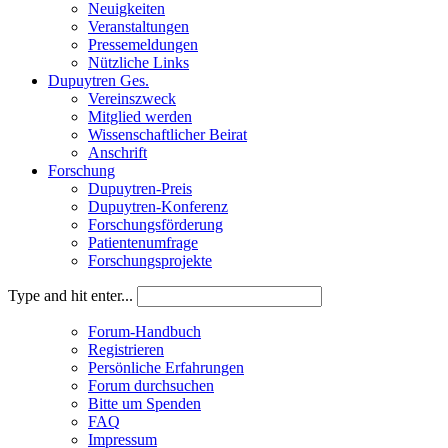
Neuigkeiten
Veranstaltungen
Pressemeldungen
Nützliche Links
Dupuytren Ges.
Vereinszweck
Mitglied werden
Wissenschaftlicher Beirat
Anschrift
Forschung
Dupuytren-Preis
Dupuytren-Konferenz
Forschungsförderung
Patientenumfrage
Forschungsprojekte
Type and hit enter...
Forum-Handbuch
Registrieren
Persönliche Erfahrungen
Forum durchsuchen
Bitte um Spenden
FAQ
Impressum