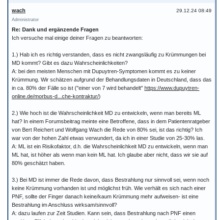
wach
29.12.24 08:49
Administrator
Re: Dank und ergänzende Fragen
Ich versuche mal einige deiner Fragen zu beantworten:
1.) Hab ich es richtig verstanden, dass es nicht zwangsläufig zu Krümmungen bei
MD kommt? Gibt es dazu Wahrscheinlichkeiten?
A: bei den meisten Menschen mit Dupuytren-Symptomen kommt es zu keiner
Krümmung. Wir schätzen aufgrund der Behandlungsdaten in Deutschland, dass das
in ca. 80% der Fälle so ist ("einer von 7 wird behandelt"
https://www.dupuytren-
online.de/morbus-d...che-kontraktur/
)
2.) Wie hoch ist die Wahrscheinlichkeit MD zu entwickeln, wenn man bereits ML
hat? In einem Forumsbeitrag meinte eine Betroffene, dass in dem Patientenratgeber
von Bert Reichert und Wolfgang Wach die Rede von 80% sei, ist das richtig? Ich
war von der hohen Zahl etwas verwundert, da ich in einer Studie von 25-30% las.
A: ML ist ein Risikofaktor, d.h. die Wahrscheinlichkeit MD zu entwickeln, wenn man
ML hat, ist höher als wenn man kein ML hat. Ich glaube aber nicht, dass wir sie auf
80% geschätzt haben.
3.) Bei MD ist immer die Rede davon, dass Bestrahlung nur sinnvoll sei, wenn noch
keine Krümmung vorhanden ist und möglichst früh. Wie verhält es sich nach einer
PNF, sollte der Finger danach keine/kaum Krümmung mehr aufweisen- ist eine
Bestrahlung im Anschluss wirksam/sinnvoll?
A: dazu laufen zur Zeit Studien. Kann sein, dass Bestrahlung nach PNF einen