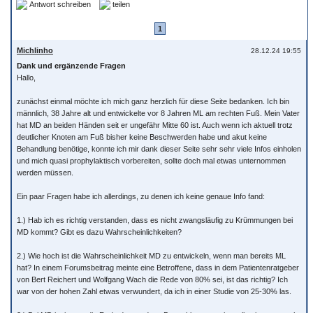
Antwort schreiben
teilen
1
Michlinho
28.12.24 19:55
Dank und ergänzende Fragen
Hallo,
zunächst einmal möchte ich mich ganz herzlich für diese Seite bedanken. Ich bin
männlich, 38 Jahre alt und entwickelte vor 8 Jahren ML am rechten Fuß. Mein Vater
hat MD an beiden Händen seit er ungefähr Mitte 60 ist. Auch wenn ich aktuell trotz
deutlicher Knoten am Fuß bisher keine Beschwerden habe und akut keine
Behandlung benötige, konnte ich mir dank dieser Seite sehr sehr viele Infos einholen
und mich quasi prophylaktisch vorbereiten, sollte doch mal etwas unternommen
werden müssen.
Ein paar Fragen habe ich allerdings, zu denen ich keine genaue Info fand:
1.) Hab ich es richtig verstanden, dass es nicht zwangsläufig zu Krümmungen bei
MD kommt? Gibt es dazu Wahrscheinlichkeiten?
2.) Wie hoch ist die Wahrscheinlichkeit MD zu entwickeln, wenn man bereits ML
hat? In einem Forumsbeitrag meinte eine Betroffene, dass in dem Patientenratgeber
von Bert Reichert und Wolfgang Wach die Rede von 80% sei, ist das richtig? Ich
war von der hohen Zahl etwas verwundert, da ich in einer Studie von 25-30% las.