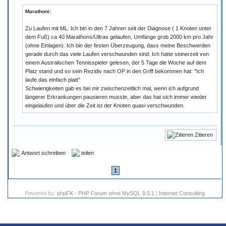
Marathoni:
Zu Laufen mit ML: Ich bin in den 7 Jahren seit der Diagnose ( 1 Knoten unter
dem Fuß) ca 40 Marathons/Ultras gelaufen, Umfänge grob 2000 km pro Jahr
(ohne Einlagen). Ich bin der festen Überzeugung, dass meine Beschwerden
gerade durch das viele Laufen verschwunden sind. Ich hatte seinerzeit von
einem Australischen Tennisspieler gelesen, der 5 Tage die Woche auf dem
Platz stand und so sein Rezidiv nach OP in den Griff bekommen hat: "Ich
laufe das einfach platt"
Schwierigkeiten gab es bei mir zwischenzeitlich mal, wenn ich aufgrund
längerer Erkrankungen pausieren musste, aber das hat sich immer wieder
eingelaufen und über die Zeit ist der Knoten quasi verschwunden.
Zitieren
Antwort schreiben
teilen
1
Powered by:
phpFK - PHP Forum ohne MySQL 9.5.1
|
Internet Consulting