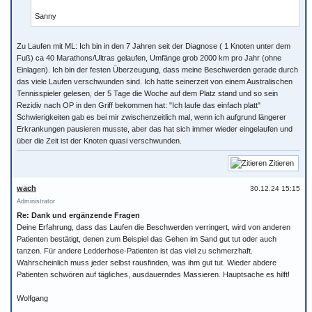
Sanny
Zu Laufen mit ML: Ich bin in den 7 Jahren seit der Diagnose ( 1 Knoten unter dem
Fuß) ca 40 Marathons/Ultras gelaufen, Umfänge grob 2000 km pro Jahr (ohne
Einlagen). Ich bin der festen Überzeugung, dass meine Beschwerden gerade durch
das viele Laufen verschwunden sind. Ich hatte seinerzeit von einem Australischen
Tennisspieler gelesen, der 5 Tage die Woche auf dem Platz stand und so sein
Rezidiv nach OP in den Griff bekommen hat: "Ich laufe das einfach platt"
Schwierigkeiten gab es bei mir zwischenzeitlich mal, wenn ich aufgrund längerer
Erkrankungen pausieren musste, aber das hat sich immer wieder eingelaufen und
über die Zeit ist der Knoten quasi verschwunden.
Zitieren
wach
30.12.24 15:15
Administrator
Re: Dank und ergänzende Fragen
Deine Erfahrung, dass das Laufen die Beschwerden verringert, wird von anderen
Patienten bestätigt, denen zum Beispiel das Gehen im Sand gut tut oder auch
tanzen. Für andere Ledderhose-Patienten ist das viel zu schmerzhaft.
Wahrscheinlich muss jeder selbst rausfinden, was ihm gut tut. Wieder abdere
Patienten schwören auf tägliches, ausdauerndes Massieren. Hauptsache es hilft!
Wolfgang