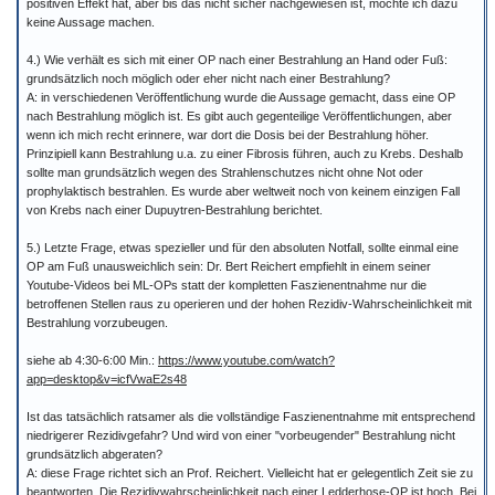
positiven Effekt hat, aber bis das nicht sicher nachgewiesen ist, möchte ich dazu
keine Aussage machen.
4.) Wie verhält es sich mit einer OP nach einer Bestrahlung an Hand oder Fuß:
grundsätzlich noch möglich oder eher nicht nach einer Bestrahlung?
A: in verschiedenen Veröffentlichung wurde die Aussage gemacht, dass eine OP
nach Bestrahlung möglich ist. Es gibt auch gegenteilige Veröffentlichungen, aber
wenn ich mich recht erinnere, war dort die Dosis bei der Bestrahlung höher.
Prinzipiell kann Bestrahlung u.a. zu einer Fibrosis führen, auch zu Krebs. Deshalb
sollte man grundsätzlich wegen des Strahlenschutzes nicht ohne Not oder
prophylaktisch bestrahlen. Es wurde aber weltweit noch von keinem einzigen Fall
von Krebs nach einer Dupuytren-Bestrahlung berichtet.
5.) Letzte Frage, etwas spezieller und für den absoluten Notfall, sollte einmal eine
OP am Fuß unausweichlich sein: Dr. Bert Reichert empfiehlt in einem seiner
Youtube-Videos bei ML-OPs statt der kompletten Faszienentnahme nur die
betroffenen Stellen raus zu operieren und der hohen Rezidiv-Wahrscheinlichkeit mit
Bestrahlung vorzubeugen.
siehe ab 4:30-6:00 Min.:
https://www.youtube.com/watch?
app=desktop&v=icfVwaE2s48
Ist das tatsächlich ratsamer als die vollständige Faszienentnahme mit entsprechend
niedrigerer Rezidivgefahr? Und wird von einer "vorbeugender" Bestrahlung nicht
grundsätzlich abgeraten?
A: diese Frage richtet sich an Prof. Reichert. Vielleicht hat er gelegentlich Zeit sie zu
beantworten. Die Rezidivwahrscheinlichkeit nach einer Ledderhose-OP ist hoch. Bei