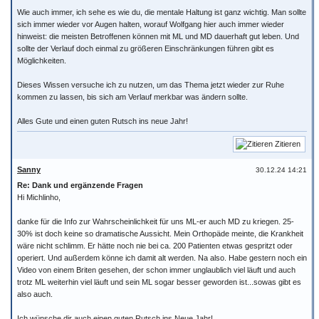
Wie auch immer, ich sehe es wie du, die mentale Haltung ist ganz wichtig. Man sollte
sich immer wieder vor Augen halten, worauf Wolfgang hier auch immer wieder
hinweist: die meisten Betroffenen können mit ML und MD dauerhaft gut leben. Und
sollte der Verlauf doch einmal zu größeren Einschränkungen führen gibt es
Möglichkeiten.
Dieses Wissen versuche ich zu nutzen, um das Thema jetzt wieder zur Ruhe
kommen zu lassen, bis sich am Verlauf merkbar was ändern sollte.
Alles Gute und einen guten Rutsch ins neue Jahr!
Zitieren
Sanny
30.12.24 14:21
Re: Dank und ergänzende Fragen
Hi Michlinho,
danke für die Info zur Wahrscheinlichkeit für uns ML-er auch MD zu kriegen. 25-
30% ist doch keine so dramatische Aussicht. Mein Orthopäde meinte, die Krankheit
wäre nicht schlimm. Er hätte noch nie bei ca. 200 Patienten etwas gespritzt oder
operiert. Und außerdem könne ich damit alt werden. Na also. Habe gestern noch ein
Video von einem Briten gesehen, der schon immer unglaublich viel läuft und auch
trotz ML weiterhin viel läuft und sein ML sogar besser geworden ist...sowas gibt es
also auch.
Ich wünsche dir auch einen guten Rutsch ins Neue Jahr!