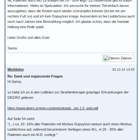
ML Patienten auch MD zu kriegen bei 25 - 30% liegt? Zu Ledderhose gibt es kaum
Informationen. Vieles ist Spekulation. Ich versuche für meinen Teil einfach davon
auszugehen, dass die Knoten auch wieder schrumpfen können (ist bei mir am
rechten Fuß so) und ich kein Dupuytren kriege. Ausserdem ist bei Ledderhose auch
noch nach Jahren eine Bestrahlung möglich. Ich glaube schon, dass die mentale
Haltung eine Rolle spielt.
Liebe Grüße und alles Gute
Sanny
Zitieren
Michlinho
30.12.24 13:55
Re: Dank und ergänzende Fragen
Hi Sanny,
so habe ich es in den Leitlinien zur Strahlentherapie gutartiger Erkrankungen der
DEGRO gelesen.
https://www.degro.org/wp-content/uploads...ion-1.0_web.pdf
Auf Seite 54 steht:
"(...) ca. 10 -15% aller Patienten mit Morbus Dupuytren weisen auch einen Morbus
Ledderhose auf, während bei primärem Vorliegen eines M.L. in 25 - 30% aller
Patienten auch ein M.D. vorliegt."