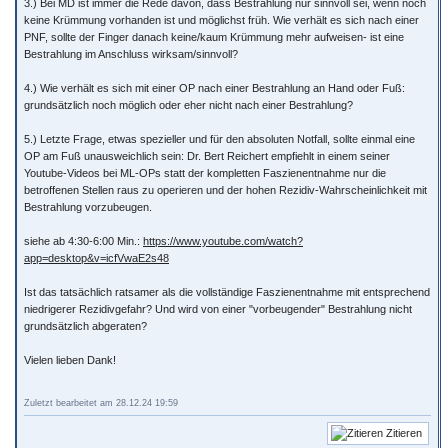
3.) Bei MD ist immer die Rede davon, dass Bestrahlung nur sinnvoll sei, wenn noch
keine Krümmung vorhanden ist und möglichst früh. Wie verhält es sich nach einer
PNF, sollte der Finger danach keine/kaum Krümmung mehr aufweisen- ist eine
Bestrahlung im Anschluss wirksam/sinnvoll?
4.) Wie verhält es sich mit einer OP nach einer Bestrahlung an Hand oder Fuß:
grundsätzlich noch möglich oder eher nicht nach einer Bestrahlung?
5.) Letzte Frage, etwas spezieller und für den absoluten Notfall, sollte einmal eine
OP am Fuß unausweichlich sein: Dr. Bert Reichert empfiehlt in einem seiner
Youtube-Videos bei ML-OPs statt der kompletten Faszienentnahme nur die
betroffenen Stellen raus zu operieren und der hohen Rezidiv-Wahrscheinlichkeit mit
Bestrahlung vorzubeugen.
siehe ab 4:30-6:00 Min.:
https://www.youtube.com/watch?
app=desktop&v=icfVwaE2s48
Ist das tatsächlich ratsamer als die vollständige Faszienentnahme mit entsprechend
niedrigerer Rezidivgefahr? Und wird von einer "vorbeugender" Bestrahlung nicht
grundsätzlich abgeraten?
Vielen lieben Dank!
Zuletzt bearbeitet am 28.12.24 19:59
Zitieren