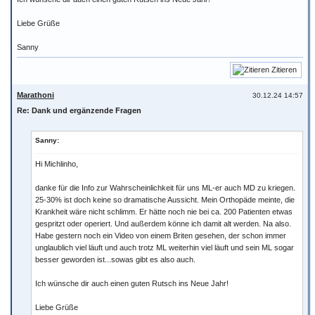
Liebe Grüße
Sanny
Zitieren
Marathoni
30.12.24 14:57
Re: Dank und ergänzende Fragen
Sanny:
Hi Michlinho,
danke für die Info zur Wahrscheinlichkeit für uns ML-er auch MD zu kriegen.
25-30% ist doch keine so dramatische Aussicht. Mein Orthopäde meinte, die
Krankheit wäre nicht schlimm. Er hätte noch nie bei ca. 200 Patienten etwas
gespritzt oder operiert. Und außerdem könne ich damit alt werden. Na also.
Habe gestern noch ein Video von einem Briten gesehen, der schon immer
unglaublich viel läuft und auch trotz ML weiterhin viel läuft und sein ML sogar
besser geworden ist...sowas gibt es also auch.
Ich wünsche dir auch einen guten Rutsch ins Neue Jahr!
Liebe Grüße