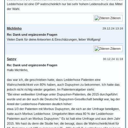
Ledderhose ist eine OP wahrscheinlich nur bei sehr hohem Leidensdruck das Mittel
der Wahl.
Zitieren
Michlinho
29.12.24 13:16
Re: Dank und ergänzende Fragen
Vielen Dank für deine Antworten & Einschätzungen, lieber Wolfgang!
Zitieren
Sanny
30.12.24 11:18
Re: Dank und ergänzende Fragen
Hallo Michlinho,
das war ich, die geschrieben hatte, dass Ledderhose Patienten eine
Wahrscheinlichkeit von 80% haben, auch Dupuytren zu bekommen. Ich hatte das
jedoch nicht richtig wieder gegeben. Im Patientenratgeber steht:
"Bei einer weltweiten Umfrage unter Dupuytren-Patienten, die 2015 durchgeführt
wurde und an der auch die Deutsche Dupuytren-Gesellschaft beteiligt war, lag der
Anteil der Ledderhose-Patienten deutlich höher:
etwa 1/3 der Patienten mit Morbus Dupuytren, die sich an der Umfrage beteiligten,
hatte auch Morbus Ledderhose. Umgekehrt litten etwa 80 % der Ledderhose-
Patienten auch an Morbus Dupuytren." Es ist halt eine Umfrage und aus dem Jahr
2015. Wo hast du denn die Studie her, die besagt, dass die Wahrscheinlichkeit für