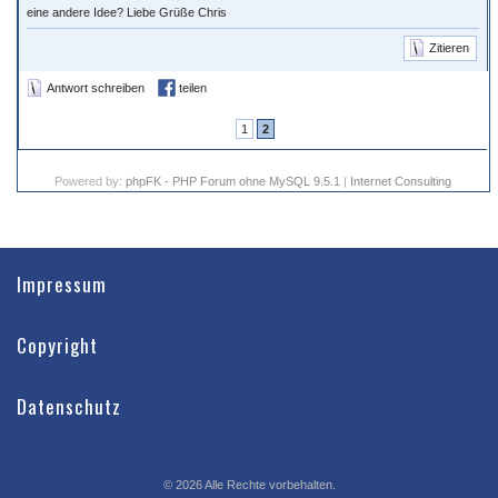
eine andere Idee? Liebe Grüße Chris
Zitieren
Antwort schreiben
teilen
1
2
Powered by:
phpFK - PHP Forum ohne MySQL 9.5.1
|
Internet Consulting
Impressum
Copyright
Datenschutz
©
2026
Alle Rechte vorbehalten.