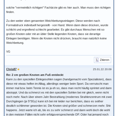
solche "vermeintlich richtigen" Fachärzte gibt es hier auch. Man muss den richtigen
finden.
Zu den weiter oben genannten Weichbettungseinlagen: Diese werden nach
Formabdruck individuell hergestellt - von Hand. Wenn dann diese drücken, wurde
schlicht und ergreifend schlecht gearbeitet. Es gibt durchaus Menschen mit so
großen Knoten oder mit an übler Stelle liegenden Knoten, dass sie derartige
Einlagen benötigen. Wenn die Knoten nicht drücken, braucht man natürlich keine
Weichbettung.
VG
Zitieren
Chris87
25.01.22 20:09
Re: 2 cm großen Knoten am Fuß entdeckt
Kann zu den speziellen Einlegesohlen sagen (handgemacht vom Spezialisten), dass
diese mir etwas helfen im Alltag, allerdings weniger beim Sport. Da verrutscht man
immer mal bzw. beim Tennis ist es ja eh so, dass man recht häufig sprintet und dann
abstoppt. Und da schmerzt es mit den speziellen Sohlen bei mir gleich, wenn nicht
noch mehr. Nach über einem Jahr Bestrahlung (modernes Strahlenzentrum mit zwei
Durchgängen (je 5*3Gy) kann ich bei mir leider nur berichten, dass es seither
deutlich schlimmer geworden ist. Die Knoten sind größer und schmerzen mehr. Shit
happens. Jetzt warte ich ab, bis es zu sehr schmerzt und dann wohl doch die wohl
in den meisten Fällen nicht sehr erfolgsversprechende OP. Oder hat jemand noch