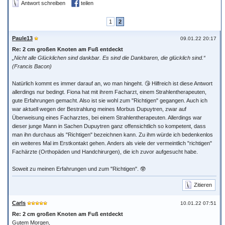
Antwort schreiben
teilen
1
2
Paule13
09.01.22 20:17
Re: 2 cm großen Knoten am Fuß entdeckt
„Nicht alle Glücklichen sind dankbar. Es sind die Dankbaren, die glücklich sind.“
(Francis Bacon)
Natürlich kommt es immer darauf an, wo man hingeht. 😘 Hilfreich ist diese Antwort
allerdings nur bedingt. Fiona hat mit ihrem Facharzt, einem Strahlentherapeuten,
gute Erfahrungen gemacht. Also ist sie wohl zum "Richtigen" gegangen. Auch ich
war aktuell wegen der Bestrahlung meines Morbus Dupuytren, zwar auf
Überweisung eines Facharztes, bei einem Strahlentherapeuten. Allerdings war
dieser junge Mann in Sachen Dupuytren ganz offensichtlich so kompetent, dass
man ihn durchaus als "Richtigen" bezeichnen kann. Zu ihm würde ich bedenkenlos
ein weiteres Mal im Erstkontakt gehen. Anders als viele der vermeintlich "richtigen"
Fachärzte (Orthopäden und Handchirurgen), die ich zuvor aufgesucht habe.
Soweit zu meinen Erfahrungen und zum "Richtigen". 🤓
Zitieren
Carls
10.01.22 07:51
Re: 2 cm großen Knoten am Fuß entdeckt
Gutem Morgen,