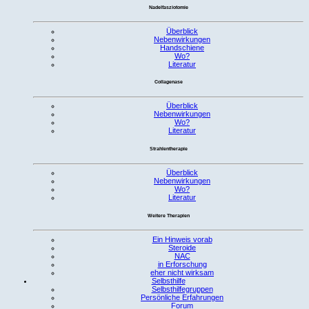
Nadelfasziotomie
Überblick
Nebenwirkungen
Handschiene
Wo?
Literatur
Collagenase
Überblick
Nebenwirkungen
Wo?
Literatur
Strahlentherapie
Überblick
Nebenwirkungen
Wo?
Literatur
Weitere Therapien
Ein Hinweis vorab
Steroide
NAC
in Erforschung
eher nicht wirksam
Selbsthilfe
Selbsthilfegruppen
Persönliche Erfahrungen
Forum