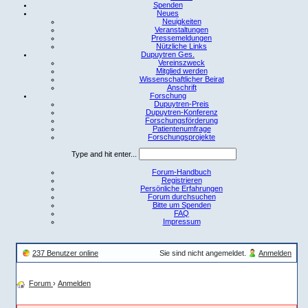
Spenden
Neues
Neuigkeiten
Veranstaltungen
Pressemeldungen
Nützliche Links
Dupuytren Ges.
Vereinszweck
Mitglied werden
Wissenschaftlicher Beirat
Anschrift
Forschung
Dupuytren-Preis
Dupuytren-Konferenz
Forschungsförderung
Patientenumfrage
Forschungsprojekte
Type and hit enter...
Forum-Handbuch
Registrieren
Persönliche Erfahrungen
Forum durchsuchen
Bitte um Spenden
FAQ
Impressum
237 Benutzer online
Sie sind nicht angemeldet.
Anmelden
Forum
›
Anmelden