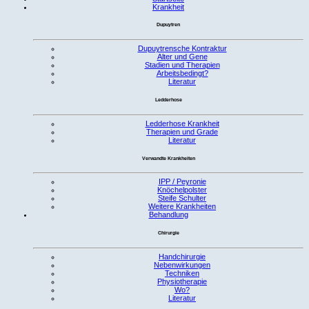
Krankheit
Dupuytren
Dupuytrensche Kontraktur
Alter und Gene
Stadien und Therapien
Arbeitsbedingt?
Literatur
Ledderhose
Ledderhose Krankheit
Therapien und Grade
Literatur
Verwandte Krankheiten
IPP / Peyronie
Knöchelpolster
Steife Schulter
Weitere Krankheiten
Behandlung
Chirurgie
Handchirurgie
Nebenwirkungen
Techniken
Physiotherapie
Wo?
Literatur