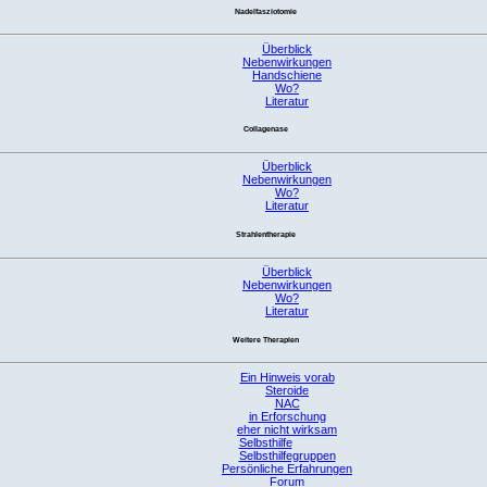
Nadelfasziotomie
Überblick
Nebenwirkungen
Handschiene
Wo?
Literatur
Collagenase
Überblick
Nebenwirkungen
Wo?
Literatur
Strahlentherapie
Überblick
Nebenwirkungen
Wo?
Literatur
Weitere Therapien
Ein Hinweis vorab
Steroide
NAC
in Erforschung
eher nicht wirksam
Selbsthilfe
Selbsthilfegruppen
Persönliche Erfahrungen
Forum