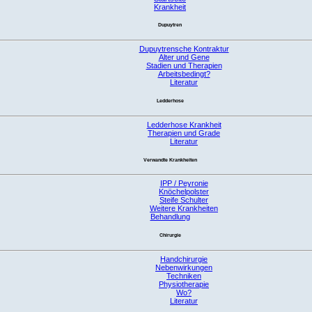
Krankheit
Dupuytren
Dupuytrensche Kontraktur
Alter und Gene
Stadien und Therapien
Arbeitsbedingt?
Literatur
Ledderhose
Ledderhose Krankheit
Therapien und Grade
Literatur
Verwandte Krankheiten
IPP / Peyronie
Knöchelpolster
Steife Schulter
Weitere Krankheiten
Behandlung
Chirurgie
Handchirurgie
Nebenwirkungen
Techniken
Physiotherapie
Wo?
Literatur