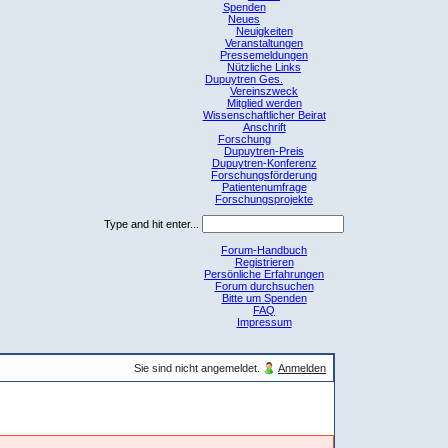
Spenden
Neues
Neuigkeiten
Veranstaltungen
Pressemeldungen
Nützliche Links
Dupuytren Ges.
Vereinszweck
Mitglied werden
Wissenschaftlicher Beirat
Anschrift
Forschung
Dupuytren-Preis
Dupuytren-Konferenz
Forschungsförderung
Patientenumfrage
Forschungsprojekte
Type and hit enter...
Forum-Handbuch
Registrieren
Persönliche Erfahrungen
Forum durchsuchen
Bitte um Spenden
FAQ
Impressum
Sie sind nicht angemeldet.
Anmelden