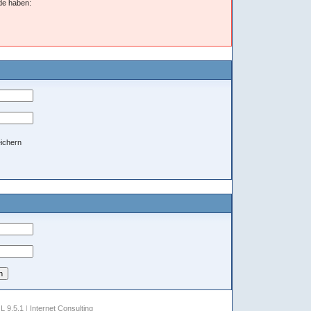
nde haben:
ichern
 9.5.1
|
Internet Consulting