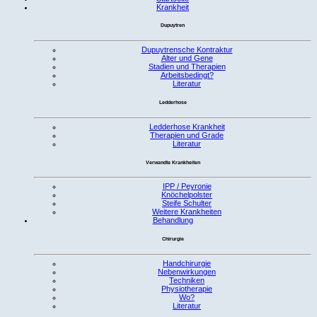
Krankheit
Dupuytren
Dupuytrensche Kontraktur
Alter und Gene
Stadien und Therapien
Arbeitsbedingt?
Literatur
Ledderhose
Ledderhose Krankheit
Therapien und Grade
Literatur
Verwandte Krankheiten
IPP / Peyronie
Knöchelpolster
Steife Schulter
Weitere Krankheiten
Behandlung
Chirurgie
Handchirurgie
Nebenwirkungen
Techniken
Physiotherapie
Wo?
Literatur