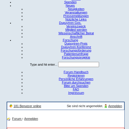
Spenden
Neues
Neuigkeiten
Veranstaltungen
Pressemeldungen
Nützliche Links
Dupuytren Ges.
Vereinszweck
Mitglied werden
Wissenschaftlicher Beirat
Anschrift
Forschung
Dupuytren-Preis
Dupuytren-Konferenz
Forschungsförderung
Patientenumfrage
Forschungsprojekte
Type and hit enter...
Forum-Handbuch
Registrieren
Persönliche Erfahrungen
Forum durchsuchen
Bitte um Spenden
FAQ
Impressum
181 Benutzer online
Sie sind nicht angemeldet.
Anmelden
Forum
›
Anmelden