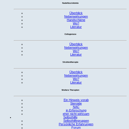
Nadelfasziotomie
Überblick
Nebenwirkungen
Handschiene
Wo?
Literatur
Collagenase
Überblick
Nebenwirkungen
Wo?
Literatur
Strahlentherapie
Überblick
Nebenwirkungen
Wo?
Literatur
Weitere Therapien
Ein Hinweis vorab
Steroide
NAC
in Erforschung
eher nicht wirksam
Selbsthilfe
Selbsthilfegruppen
Persönliche Erfahrungen
Forum