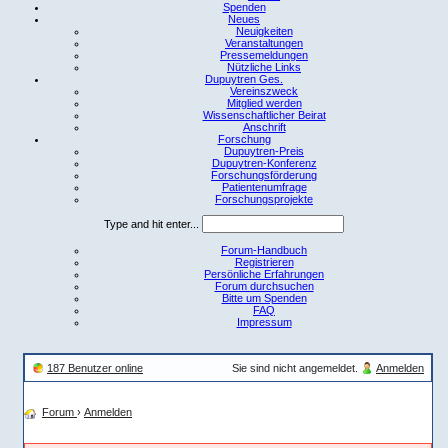
Spenden
Neues
Neuigkeiten
Veranstaltungen
Pressemeldungen
Nützliche Links
Dupuytren Ges.
Vereinszweck
Mitglied werden
Wissenschaftlicher Beirat
Anschrift
Forschung
Dupuytren-Preis
Dupuytren-Konferenz
Forschungsförderung
Patientenumfrage
Forschungsprojekte
Type and hit enter...
Forum-Handbuch
Registrieren
Persönliche Erfahrungen
Forum durchsuchen
Bitte um Spenden
FAQ
Impressum
187 Benutzer online
Sie sind nicht angemeldet.
Anmelden
Forum
›
Anmelden