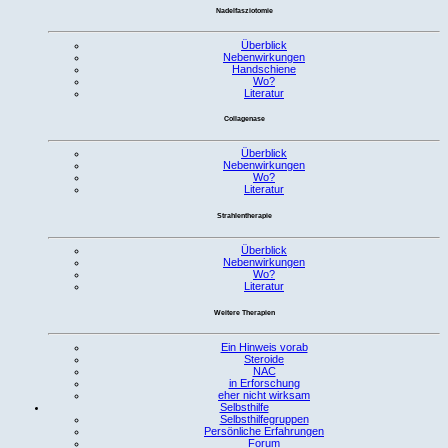
Nadelfasziotomie
Überblick
Nebenwirkungen
Handschiene
Wo?
Literatur
Collagenase
Überblick
Nebenwirkungen
Wo?
Literatur
Strahlentherapie
Überblick
Nebenwirkungen
Wo?
Literatur
Weitere Therapien
Ein Hinweis vorab
Steroide
NAC
in Erforschung
eher nicht wirksam
Selbsthilfe
Selbsthilfegruppen
Persönliche Erfahrungen
Forum