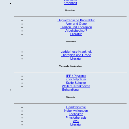
Krankheit
Dupuytren
Dupuytrensche Kontraktur
Alter und Gene
Stadien und Therapien
Arbeitsbedingt?
Literatur
Ledderhose
Ledderhose Krankheit
Therapien und Grade
Literatur
Verwandte Krankheiten
IPP / Peyronie
Knöchelpolster
Steife Schulter
Weitere Krankheiten
Behandlung
Chirurgie
Handchirurgie
Nebenwirkungen
Techniken
Physiotherapie
Wo?
Literatur