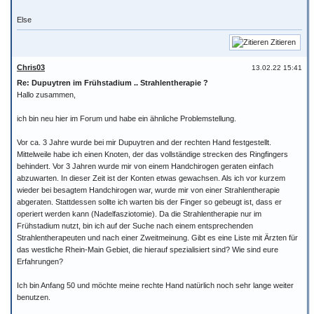
Else
Zitieren
Chris03
13.02.22 15:41
Re: Dupuytren im Frühstadium .. Strahlentherapie ?
Hallo zusammen,
ich bin neu hier im Forum und habe ein ähnliche Problemstellung.
Vor ca. 3 Jahre wurde bei mir Dupuytren and der rechten Hand festgestellt.
Mittelweile habe ich einen Knoten, der das vollständige strecken des Ringfingers
behindert. Vor 3 Jahren wurde mir von einem Handchirogen geraten einfach
abzuwarten. In dieser Zeit ist der Konten etwas gewachsen. Als ich vor kurzem
wieder bei besagtem Handchirogen war, wurde mir von einer Strahlentherapie
abgeraten. Stattdessen sollte ich warten bis der Finger so gebeugt ist, dass er
operiert werden kann (Nadelfasziotomie). Da die Strahlentherapie nur im
Frühstadium nutzt, bin ich auf der Suche nach einem entsprechenden
Strahlentherapeuten und nach einer Zweitmeinung. Gibt es eine Liste mit Ärzten für
das westliche Rhein-Main Gebiet, die hierauf spezialisiert sind? Wie sind eure
Erfahrungen?
Ich bin Anfang 50 und möchte meine rechte Hand natürlich noch sehr lange weiter
benutzen.