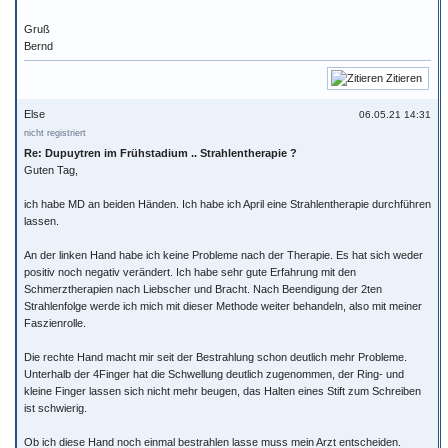
Gruß
Bernd
Zitieren
Else
06.05.21 14:31
nicht registriert
Re: Dupuytren im Frühstadium .. Strahlentherapie ?
Guten Tag,
ich habe MD an beiden Händen. Ich habe ich April eine Strahlentherapie durchführen
lassen.
An der linken Hand habe ich keine Probleme nach der Therapie. Es hat sich weder
positiv noch negativ verändert. Ich habe sehr gute Erfahrung mit den
Schmerztherapien nach Liebscher und Bracht. Nach Beendigung der 2ten
Strahlenfolge werde ich mich mit dieser Methode weiter behandeln, also mit meiner
Faszienrolle.
Die rechte Hand macht mir seit der Bestrahlung schon deutlich mehr Probleme.
Unterhalb der 4Finger hat die Schwellung deutlich zugenommen, der Ring- und
kleine Finger lassen sich nicht mehr beugen, das Halten eines Stift zum Schreiben
ist schwierig.
Ob ich diese Hand noch einmal bestrahlen lasse muss mein Arzt entscheiden.