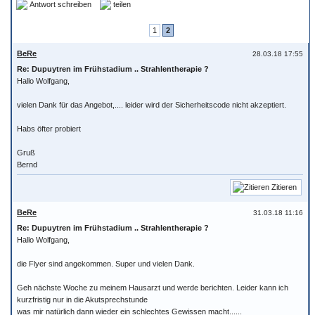
Antwort schreiben
teilen
1
2
BeRe
28.03.18 17:55
Re: Dupuytren im Frühstadium .. Strahlentherapie ?
Hallo Wolfgang,
vielen Dank für das Angebot,.... leider wird der Sicherheitscode nicht akzeptiert.
Habs öfter probiert
Gruß
Bernd
Zitieren
BeRe
31.03.18 11:16
Re: Dupuytren im Frühstadium .. Strahlentherapie ?
Hallo Wolfgang,
die Flyer sind angekommen. Super und vielen Dank.
Geh nächste Woche zu meinem Hausarzt und werde berichten. Leider kann ich
kurzfristig nur in die Akutsprechstunde
was mir natürlich dann wieder ein schlechtes Gewissen macht......