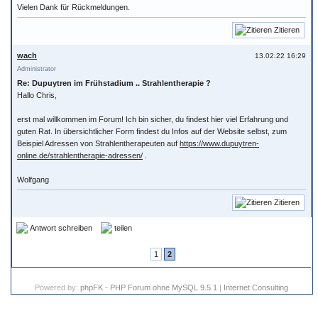
Vielen Dank für Rückmeldungen.
Zitieren
wach
13.02.22 16:29
Administrator
Re: Dupuytren im Frühstadium .. Strahlentherapie ?
Hallo Chris,
erst mal willkommen im Forum! Ich bin sicher, du findest hier viel Erfahrung und
guten Rat. In übersichtlicher Form findest du Infos auf der Website selbst, zum
Beispiel Adressen von Strahlentherapeuten auf
https://www.dupuytren-
online.de/strahlentherapie-adressen/
.
Wolfgang
Zitieren
Antwort schreiben
teilen
1
2
Powered by:
phpFK - PHP Forum ohne MySQL 9.5.1
|
Internet Consulting