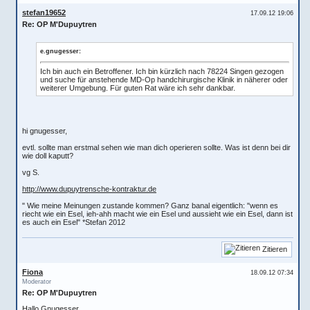
stefan19652
17.09.12 19:06
Re: OP M'Dupuytren
e.gnugesser:
Ich bin auch ein Betroffener. Ich bin kürzlich nach 78224 Singen gezogen
und suche für anstehende MD-Op handchirurgische Klinik in näherer oder
weiterer Umgebung. Für guten Rat wäre ich sehr dankbar.
hi gnugesser,
evtl. sollte man erstmal sehen wie man dich operieren sollte. Was ist denn bei dir
wie doll kaputt?
vg S.
http://www.dupuytrensche-kontraktur.de
" Wie meine Meinungen zustande kommen? Ganz banal eigentlich: "wenn es
riecht wie ein Esel, ieh-ahh macht wie ein Esel und aussieht wie ein Esel, dann ist
es auch ein Esel" *Stefan 2012
Zitieren
Fiona
18.09.12 07:34
Moderator
Re: OP M'Dupuytren
Hallo Gnugesser,