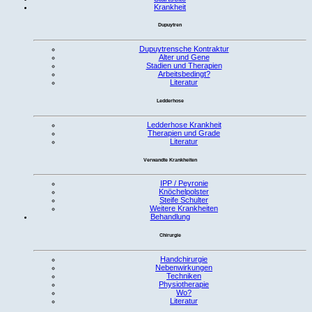
Krankheit
Dupuytren
Dupuytrensche Kontraktur
Alter und Gene
Stadien und Therapien
Arbeitsbedingt?
Literatur
Ledderhose
Ledderhose Krankheit
Therapien und Grade
Literatur
Verwandte Krankheiten
IPP / Peyronie
Knöchelpolster
Steife Schulter
Weitere Krankheiten
Behandlung
Chirurgie
Handchirurgie
Nebenwirkungen
Techniken
Physiotherapie
Wo?
Literatur