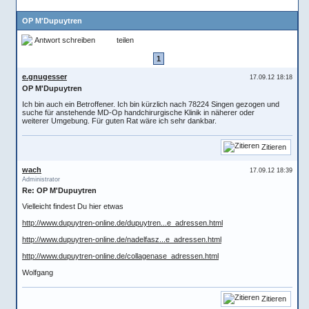
OP M'Dupuytren
Antwort schreiben
teilen
1
e.gnugesser
17.09.12 18:18
OP M'Dupuytren
Ich bin auch ein Betroffener. Ich bin kürzlich nach 78224 Singen gezogen und
suche für anstehende MD-Op handchirurgische Klinik in näherer oder
weiterer Umgebung. Für guten Rat wäre ich sehr dankbar.
Zitieren
wach
17.09.12 18:39
Administrator
Re: OP M'Dupuytren
Vielleicht findest Du hier etwas
http://www.dupuytren-online.de/dupuytren...e_adressen.html
http://www.dupuytren-online.de/nadelfasz...e_adressen.html
http://www.dupuytren-online.de/collagenase_adressen.html
Wolfgang
Zitieren