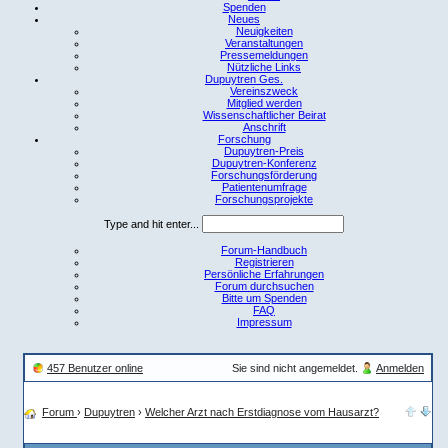
Spenden
Neues
Neuigkeiten
Veranstaltungen
Pressemeldungen
Nützliche Links
Dupuytren Ges.
Vereinszweck
Mitglied werden
Wissenschaftlicher Beirat
Anschrift
Forschung
Dupuytren-Preis
Dupuytren-Konferenz
Forschungsförderung
Patientenumfrage
Forschungsprojekte
Type and hit enter...
Forum-Handbuch
Registrieren
Persönliche Erfahrungen
Forum durchsuchen
Bitte um Spenden
FAQ
Impressum
457 Benutzer online
Sie sind nicht angemeldet.
Anmelden
Forum
›
Dupuytren
›
Welcher Arzt nach Erstdiagnose vom Hausarzt?