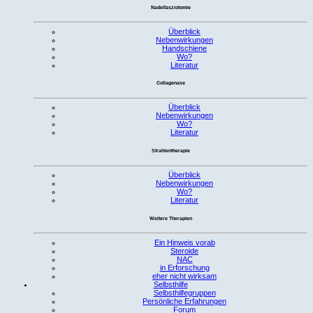
Nadelfasziotomie
Überblick
Nebenwirkungen
Handschiene
Wo?
Literatur
Collagenase
Überblick
Nebenwirkungen
Wo?
Literatur
Strahlentherapie
Überblick
Nebenwirkungen
Wo?
Literatur
Weitere Therapien
Ein Hinweis vorab
Steroide
NAC
in Erforschung
eher nicht wirksam
Selbsthilfe
Selbsthilfegruppen
Persönliche Erfahrungen
Forum