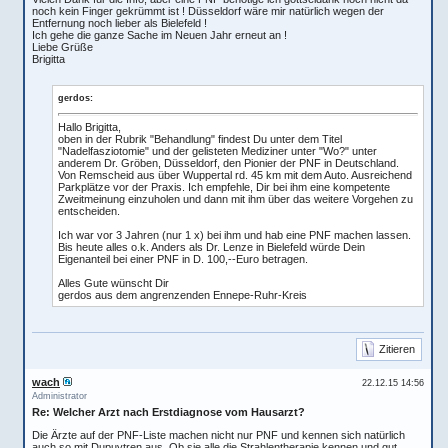
noch kein Finger gekrümmt ist ! Düsseldorf wäre mir natürlich wegen der
Entfernung noch lieber als Bielefeld !
Ich gehe die ganze Sache im Neuen Jahr erneut an !
Liebe Grüße
Brigitta
gerdos:
Hallo Brigitta,
oben in der Rubrik "Behandlung" findest Du unter dem Titel
"Nadelfasziotomie" und der gelisteten Mediziner unter "Wo?" unter
anderem Dr. Gröben, Düsseldorf, den Pionier der PNF in Deutschland.
Von Remscheid aus über Wuppertal rd. 45 km mit dem Auto. Ausreichend
Parkplätze vor der Praxis. Ich empfehle, Dir bei ihm eine kompetente
Zweitmeinung einzuholen und dann mit ihm über das weitere Vorgehen zu
entscheiden.
Ich war vor 3 Jahren (nur 1 x) bei ihm und hab eine PNF machen lassen.
Bis heute alles o.k. Anders als Dr. Lenze in Bielefeld würde Dein
Eigenanteil bei einer PNF in D. 100,--Euro betragen.
Alles Gute wünscht Dir
gerdos aus dem angrenzenden Ennepe-Ruhr-Kreis
Zitieren
wach
22.12.15 14:56
Administrator
Re: Welcher Arzt nach Erstdiagnose vom Hausarzt?
Die Ärzte auf der PNF-Liste machen nicht nur PNF und kennen sich natürlich
auch so mit Dupuytren aus. Ob sie alle die Strahlentherapie kennen und gut