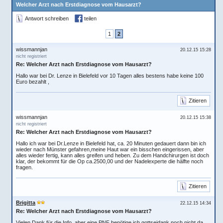
Welcher Arzt nach Erstdiagnose vom Hausarzt?
Antwort schreiben
teilen
1
2
wissmannjan
20.12.15 15:28
nicht registriert
Re: Welcher Arzt nach Erstdiagnose vom Hausarzt?
Hallo war bei Dr. Lenze in Bielefeld vor 10 Tagen alles bestens habe keine 100
Euro bezahlt ,
Zitieren
wissmannjan
20.12.15 15:38
nicht registriert
Re: Welcher Arzt nach Erstdiagnose vom Hausarzt?
Hallo ich war bei Dr.Lenze in Bielefeld hat, ca. 20 Minuten gedauert dann bin ich
wieder nach Münster gefahren,meine Haut war ein bisschen eingerissen, aber
alles wieder fertig, kann alles greifen und heben. Zu dem Handchirurgen ist doch
klar, der bekommt für die Op ca.2500,00 und der Nadelexperte die hälfte noch
fragen.
Zitieren
Brigitta
22.12.15 14:34
Re: Welcher Arzt nach Erstdiagnose vom Hausarzt?
Vielen Dank für die Info, aber eine PNF benötige ich gottseidank noch nicht da