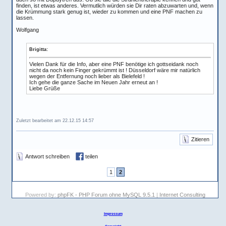
finden, ist etwas anderes. Vermutlich würden sie Dir raten abzuwarten und, wenn
die Krümmung stark genug ist, wieder zu kommen und eine PNF machen zu
lassen.
Wolfgang
Brigitta:
Vielen Dank für die Info, aber eine PNF benötige ich gottseidank noch
nicht da noch kein Finger gekrümmt ist ! Düsseldorf wäre mir natürlich
wegen der Entfernung noch lieber als Bielefeld !
Ich gehe die ganze Sache im Neuen Jahr erneut an !
Liebe Grüße
Zuletzt bearbeitet am 22.12.15 14:57
Zitieren
Antwort schreiben
teilen
1
2
Powered by:
phpFK - PHP Forum ohne MySQL 9.5.1
|
Internet Consulting
Impressum