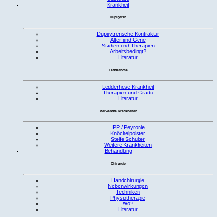
Krankheit
Dupuytren
Dupuytrensche Kontraktur
Alter und Gene
Stadien und Therapien
Arbeitsbedingt?
Literatur
Ledderhose
Ledderhose Krankheit
Therapien und Grade
Literatur
Verwandte Krankheiten
IPP / Peyronie
Knöchelpolster
Steife Schulter
Weitere Krankheiten
Behandlung
Chirurgie
Handchirurgie
Nebenwirkungen
Techniken
Physiotherapie
Wo?
Literatur