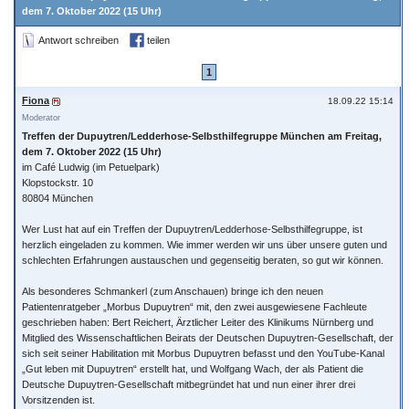
dem 7. Oktober 2022 (15 Uhr)
Antwort schreiben
teilen
1
Fiona
18.09.22 15:14
Moderator
Treffen der Dupuytren/Ledderhose-Selbsthilfegruppe München am Freitag,
dem 7. Oktober 2022 (15 Uhr)
im Café Ludwig (im Petuelpark)
Klopstockstr. 10
80804 München
Wer Lust hat auf ein Treffen der Dupuytren/Ledderhose-Selbsthilfegruppe, ist
herzlich eingeladen zu kommen. Wie immer werden wir uns über unsere guten und
schlechten Erfahrungen austauschen und gegenseitig beraten, so gut wir können.
Als besonderes Schmankerl (zum Anschauen) bringe ich den neuen
Patientenratgeber „Morbus Dupuytren“ mit, den zwei ausgewiesene Fachleute
geschrieben haben: Bert Reichert, Ärztlicher Leiter des Klinikums Nürnberg und
Mitglied des Wissenschaftlichen Beirats der Deutschen Dupuytren-Gesellschaft, der
sich seit seiner Habilitation mit Morbus Dupuytren befasst und den YouTube-Kanal
„Gut leben mit Dupuytren“ erstellt hat, und Wolfgang Wach, der als Patient die
Deutsche Dupuytren-Gesellschaft mitbegründet hat und nun einer ihrer drei
Vorsitzenden ist.