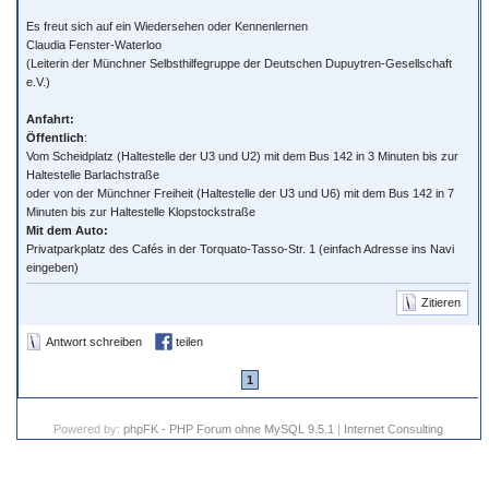
Es freut sich auf ein Wiedersehen oder Kennenlernen
Claudia Fenster-Waterloo
(Leiterin der Münchner Selbsthilfegruppe der Deutschen Dupuytren-Gesellschaft
e.V.)
Anfahrt:
Öffentlich
:
Vom Scheidplatz (Haltestelle der U3 und U2) mit dem Bus 142 in 3 Minuten bis zur
Haltestelle Barlachstraße
oder von der Münchner Freiheit (Haltestelle der U3 und U6) mit dem Bus 142 in 7
Minuten bis zur Haltestelle Klopstockstraße
Mit dem Auto:
Privatparkplatz des Cafés in der Torquato-Tasso-Str. 1 (einfach Adresse ins Navi
eingeben)
Zitieren
Antwort schreiben
teilen
1
Powered by:
phpFK - PHP Forum ohne MySQL 9.5.1
|
Internet Consulting