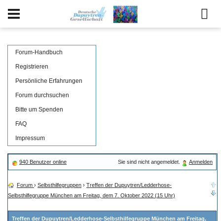
Forum-Handbuch
Registrieren
Persönliche Erfahrungen
Forum durchsuchen
Bitte um Spenden
FAQ
Impressum
940 Benutzer online
Sie sind nicht angemeldet.
Anmelden
Forum
›
Selbsthilfegruppen
›
Treffen der Dupuytren/Ledderhose-
Selbsthilfegruppe München am Freitag, dem 7. Oktober 2022 (15 Uhr)
Treffen der Dupuytren/Ledderhose-Selbsthilfegruppe München am Freitag,