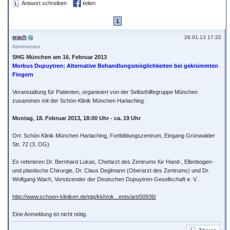
Antwort schreiben
teilen
1
wach
29.01.13 17:22
Administrator
SHG München am 16. Februar 2013
Morbus Dupuytren: Alternative Behandlungsmöglichkeiten bei gekrümmten
Fingern
Veranstaltung für Patienten, organisiert von der Selbsthilfegruppe München
zusammen mit der Schön-Klinik München Harlaching.
Montag, 18. Februar 2013, 18:00 Uhr - ca. 19 Uhr
Ort: Schön Klinik München Harlaching, Fortbildungszentrum, Eingang Grünwalder
Str. 72 (3. OG)
Es referieren Dr. Bernhard Lukas, Chefarzt des Zentrums für Hand-, Ellenbogen-
und plastische Chirurgie, Dr. Claus Deglmann (Oberarzt des Zentrums) und Dr.
Wolfgang Wach, Vorsitzender der Deutschen Dupuytren-Gesellschaft e. V..
http://www.schoen-kliniken.de/ptp/kkh/ok...ents/art/00936/
Eine Anmeldung ist nicht nötig.