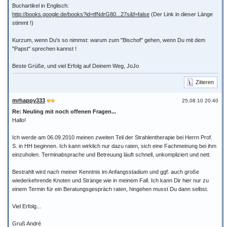
Buchartikel in Englisch:
http://books.google.de/books?id=tfNdrG80...27s&f=false
(Der Link in dieser Länge
stimmt !)
Kurzum, wenn Du's so nimmst: warum zum "Bischof" gehen, wenn Du mit dem
"Papst" sprechen kannst !
Beste Grüße, und viel Erfolg auf Deinem Weg, JoJo
Zitieren
mrhappy333
25.08.10 20:40
Re: Neuling mit noch offenen Fragen...
Hallo!
Ich werde am 06.09.2010 meinen zweiten Teil der Strahlentherapie bei Herrn Prof.
S. in HH beginnen. Ich kann wirklich nur dazu raten, sich eine Fachmeinung bei ihm
einzuholen. Terminabsprache und Betreuung läuft schnell, unkompliziert und nett.
Bestrahlt wird nach meiner Kenntnis im Anfangsstadium und ggf. auch große
wiederkehrende Knoten und Stränge wie in meinem Fall. Ich kann Dir hier nur zu
einem Termin für ein Beratungsgespräch raten, hingehen musst Du dann selbst.
Viel Erfolg...
Gruß André