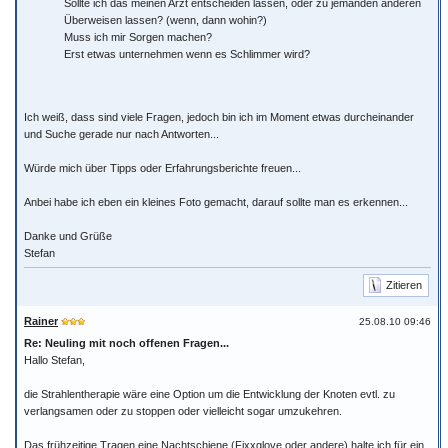
Sollte ich das meinen Arzt entscheiden lassen, oder zu jemanden anderen
Überweisen lassen? (wenn, dann wohin?)
Muss ich mir Sorgen machen?
Erst etwas unternehmen wenn es Schlimmer wird?
Ich weiß, dass sind viele Fragen, jedoch bin ich im Moment etwas durcheinander
und Suche gerade nur nach Antworten...
Würde mich über Tipps oder Erfahrungsberichte freuen...
Anbei habe ich eben ein kleines Foto gemacht, darauf sollte man es erkennen...
Danke und Grüße
Stefan
Zitieren
Rainer
25.08.10 09:46
Re: Neuling mit noch offenen Fragen...
Hallo Stefan,
die Strahlentherapie wäre eine Option um die Entwicklung der Knoten evtl. zu
verlangsamen oder zu stoppen oder vielleicht sogar umzukehren.
Das frühzeitige Tragen eine Nachtschiene (Fixxglove oder andere) halte ich für ein