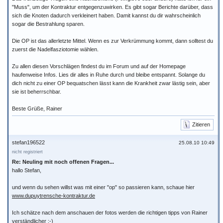
"Muss", um der Kontraktur entgegenzuwirken. Es gibt sogar Berichte darüber, dass
sich die Knoten dadurch verkleinert haben. Damit kannst du dir wahrscheinlich
sogar die Bestrahlung sparen.
Die OP ist das allerletzte Mittel. Wenn es zur Verkrümmung kommt, dann solltest du
zuerst die Nadelfasziotomie wählen.
Zu allen diesen Vorschlägen findest du im Forum und auf der Homepage
haufenweise Infos. Lies dir alles in Ruhe durch und bleibe entspannt. Solange du
dich nicht zu einer OP bequatschen lässt kann die Krankheit zwar lästig sein, aber
sie ist beherrschbar.
Beste Grüße, Rainer
Zitieren
stefan196522
25.08.10 10:49
nicht registriert
Re: Neuling mit noch offenen Fragen...
hallo Stefan,
und wenn du sehen willst was mit einer "op" so passieren kann, schaue hier
www.dupuytrensche-kontraktur.de
Ich schätze nach dem anschauen der fotos werden die richtigen tipps von Rainer
verständlicher :-)