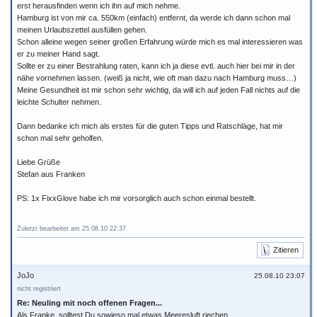
erst herausfinden wenn ich ihn auf mich nehme.
Hamburg ist von mir ca. 550km (einfach) entfernt, da werde ich dann schon mal
meinen Urlaubszettel ausfüllen gehen.
Schon alleine wegen seiner großen Erfahrung würde mich es mal interessieren was
er zu meiner Hand sagt.
Sollte er zu einer Bestrahlung raten, kann ich ja diese evtl. auch hier bei mir in der
nähe vornehmen lassen. (weiß ja nicht, wie oft man dazu nach Hamburg muss…)
Meine Gesundheit ist mir schon sehr wichtig, da will ich auf jeden Fall nichts auf die
leichte Schulter nehmen.
Dann bedanke ich mich als erstes für die guten Tipps und Ratschläge, hat mir
schon mal sehr geholfen.
Liebe Grüße
Stefan aus Franken
PS: 1x FixxGlove habe ich mir vorsorglich auch schon einmal bestellt.
Zuletzt bearbeitet am 25.08.10 22:37
Zitieren
JoJo
25.08.10 23:07
nicht registriert
Re: Neuling mit noch offenen Fragen...
Als Franke, solltest Du sowieso mal etwas Meeresluft riechen, ...