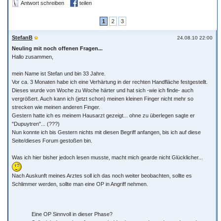
Antwort schreiben
teilen
1
2
3
StefanB
24.08.10 22:00
Neuling mit noch offenen Fragen...
Hallo zusammen,
mein Name ist Stefan und bin 33 Jahre.
Vor ca. 3 Monaten habe ich eine Verhärtung in der rechten Handfläche festgestellt.
Dieses wurde von Woche zu Woche härter und hat sich -wie ich finde- auch
vergrößert. Auch kann ich (jetzt schon) meinen kleinen Finger nicht mehr so
strecken wie meinen anderen Finger.
Gestern hatte ich es meinem Hausarzt gezeigt... ohne zu überlegen sagte er
"Dupuytren"... (???)
Nun konnte ich bis Gestern nichts mit diesen Begriff anfangen, bis ich auf diese
Seite/dieses Forum gestoßen bin.
Was ich hier bisher jedoch lesen musste, macht mich gearde nicht Glücklicher...
Nach Auskunft meines Arztes soll ich das noch weiter beobachten, sollte es
Schlimmer werden, sollte man eine OP in Angriff nehmen.
Eine OP Sinnvoll in dieser Phase?