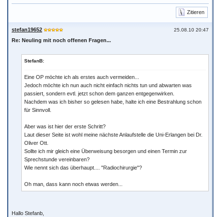
Zitieren
stefan19652
25.08.10 20:47
Re: Neuling mit noch offenen Fragen...
StefanB:
Eine OP möchte ich als erstes auch vermeiden...
Jedoch möchte ich nun auch nicht einfach nichts tun und abwarten was
passiert, sondern evtl. jetzt schon dem ganzen entgegenwirken.
Nachdem was ich bisher so gelesen habe, halte ich eine Bestrahlung schon
für Sinnvoll.
Aber was ist hier der erste Schritt?
Laut dieser Seite ist wohl meine nächste Anlaufstelle die Uni-Erlangen bei Dr.
Oliver Ott.
Sollte ich mir gleich eine Überweisung besorgen und einen Termin zur
Sprechstunde vereinbaren?
Wie nennt sich das überhaupt.... "Radiochirurgie"?
Oh man, dass kann noch etwas werden...
Hallo Stefanb,