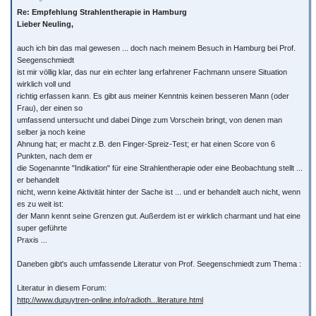
Re: Empfehlung Strahlentherapie in Hamburg
Lieber Neuling,
auch ich bin das mal gewesen ... doch nach meinem Besuch in Hamburg bei Prof.
Seegenschmiedt
ist mir völlig klar, das nur ein echter lang erfahrener Fachmann unsere Situation
wirklich voll und
richtig erfassen kann. Es gibt aus meiner Kenntnis keinen besseren Mann (oder
Frau), der einen so
umfassend untersucht und dabei Dinge zum Vorschein bringt, von denen man
selber ja noch keine
Ahnung hat; er macht z.B. den Finger-Spreiz-Test; er hat einen Score von 6
Punkten, nach dem er
die Sogenannte "Indikation" für eine Strahlentherapie oder eine Beobachtung stellt ...
er behandelt
nicht, wenn keine Aktivität hinter der Sache ist ... und er behandelt auch nicht, wenn
es zu weit ist:
der Mann kennt seine Grenzen gut. Außerdem ist er wirklich charmant und hat eine
super geführte
Praxis ...
Daneben gibt's auch umfassende Literatur von Prof. Seegenschmiedt zum Thema :
Literatur in diesem Forum:
http://www.dupuytren-online.info/radioth...literature.html