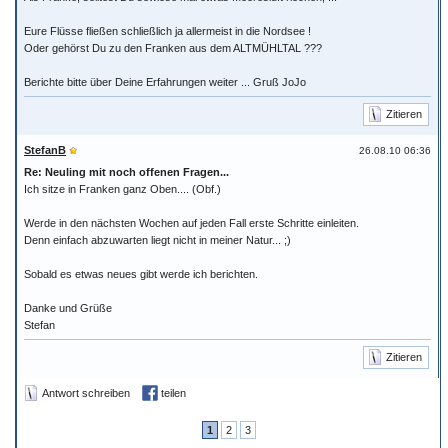
Eure Flüsse fließen schließlich ja allermeist in die Nordsee !
Oder gehörst Du zu den Franken aus dem ALTMÜHLTAL ???
Berichte bitte über Deine Erfahrungen weiter ... Gruß JoJo
Zitieren
StefanB
26.08.10 06:36
Re: Neuling mit noch offenen Fragen...
Ich sitze in Franken ganz Oben.... (Obf.)
Werde in den nächsten Wochen auf jeden Fall erste Schritte einleiten.
Denn einfach abzuwarten liegt nicht in meiner Natur... ;)
Sobald es etwas neues gibt werde ich berichten.
Danke und Grüße
Stefan
Zitieren
Antwort schreiben
teilen
1
2
3