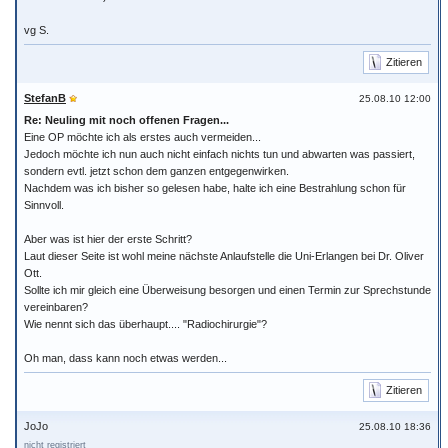
vg S.
Zitieren
StefanB
25.08.10 12:00
Re: Neuling mit noch offenen Fragen...
Eine OP möchte ich als erstes auch vermeiden...
Jedoch möchte ich nun auch nicht einfach nichts tun und abwarten was passiert,
sondern evtl. jetzt schon dem ganzen entgegenwirken.
Nachdem was ich bisher so gelesen habe, halte ich eine Bestrahlung schon für
Sinnvoll.
Aber was ist hier der erste Schritt?
Laut dieser Seite ist wohl meine nächste Anlaufstelle die Uni-Erlangen bei Dr. Oliver
Ott.
Sollte ich mir gleich eine Überweisung besorgen und einen Termin zur Sprechstunde
vereinbaren?
Wie nennt sich das überhaupt.... "Radiochirurgie"?
Oh man, dass kann noch etwas werden...
Zitieren
JoJo
25.08.10 18:36
nicht registriert