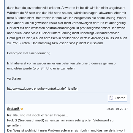
dann hast du jetzt schon viel erkannt. Abwarten ist bei dir wirklich nicht angebracht.
Würdest du 55 sein und das bild sehe so aus, würde ich sagen, abwarten, Aber mit
mitte 30 eben nicht. Bestrahlen ist nun wirklich zeitgemäss die beste lösung. Wobei
man aber auch ein gewisses risiko hier nicht verschweigen darf. Es ist aber gering.
Der arzt mit den weitesten bestrahlerfahrungen ist prof seegenschmiedt. Ich weiss
aber auch, dass viele zu einer untersuchung nicht unbedingt viel fahren wollen.
Dafür gibt es hier ja auch adressen in deutschland verteilt. Allerdings muss ich auch
zu Prof S. raten. Und hamburg bzw. essen sind ja nicht in russland.
Besorg dir mal einen termin :-)
Ich habe erst vorhin wieder mit einem patienten telefoniert, dem es genauso
empfohlen wurde (prof S.). Und er ist zufrieden!
vg Stefan
http://www.dupuytrensche-kontraktur.de/mithelfen
Zitieren
StefanB
25.08.10 22:17
Re: Neuling mit noch offenen Fragen...
Prof. S (Seegenschmiedt) scheint ja hier einen sehr großen Stellenwert zu
genießen.
Der Weg ist wohl nicht mein Problem sofern er sich Lohnt, und das werde ich wohl