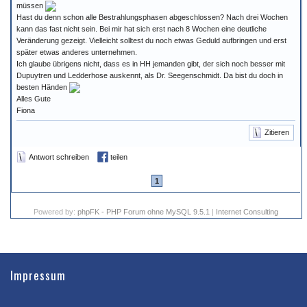
müssen
Hast du denn schon alle Bestrahlungsphasen abgeschlossen? Nach drei Wochen
kann das fast nicht sein. Bei mir hat sich erst nach 8 Wochen eine deutliche
Veränderung gezeigt. Vielleicht solltest du noch etwas Geduld aufbringen und erst
später etwas anderes unternehmen.
Ich glaube übrigens nicht, dass es in HH jemanden gibt, der sich noch besser mit
Dupuytren und Ledderhose auskennt, als Dr. Seegenschmidt. Da bist du doch in
besten Händen
Alles Gute
Fiona
Zitieren
Antwort schreiben
teilen
1
Powered by:
phpFK - PHP Forum ohne MySQL 9.5.1
|
Internet Consulting
Impressum