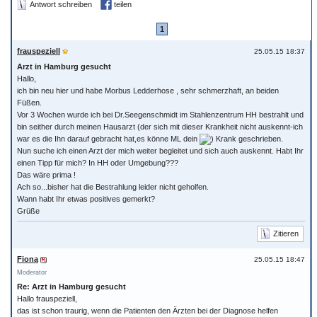
Antwort schreiben
teilen
1
frauspeziell
25.05.15 18:37
Arzt in Hamburg gesucht
Hallo,
ich bin neu hier und habe Morbus Ledderhose , sehr schmerzhaft, an beiden
Füßen.
Vor 3 Wochen wurde ich bei Dr.Seegenschmidt im Stahlenzentrum HH bestrahlt und
bin seither durch meinen Hausarzt (der sich mit dieser Krankheit nicht auskennt-ich
war es die Ihn darauf gebracht hat,es könne ML dein
) Krank geschrieben.
Nun suche ich einen Arzt der mich weiter begleitet und sich auch auskennt. Habt Ihr
einen Tipp für mich? In HH oder Umgebung???
Das wäre prima !
Ach so...bisher hat die Bestrahlung leider nicht geholfen.
Wann habt Ihr etwas positives gemerkt?
Grüße
Zitieren
Fiona
25.05.15 18:47
Moderator
Re: Arzt in Hamburg gesucht
Hallo frauspeziell,
das ist schon traurig, wenn die Patienten den Ärzten bei der Diagnose helfen