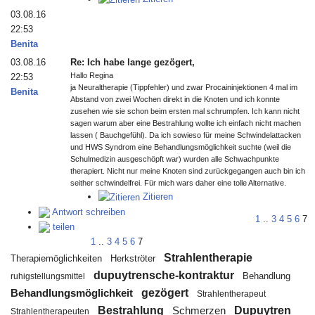
03.08.16
22:53
Benita
03.08.16
Re: Ich habe lange gezögert,
Hallo Regina
22:53
ja Neuraltherapie (Tippfehler) und zwar Procaininjektionen 4 mal im
Benita
Abstand von zwei Wochen direkt in die Knoten und ich konnte
zusehen wie sie schon beim ersten mal schrumpfen. Ich kann nicht
sagen warum aber eine Bestrahlung wollte ich einfach nicht machen
lassen ( Bauchgefühl). Da ich sowieso für meine Schwindelattacken
und HWS Syndrom eine Behandlungsmöglichkeit suchte (weil die
Schulmedizin ausgeschöpft war) wurden alle Schwachpunkte
therapiert. Nicht nur meine Knoten sind zurückgegangen auch bin ich
seither schwindelfrei. Für mich wars daher eine tolle Alternative.
Zitieren
Antwort schreiben
1
..
3
4
5
6
7
teilen
1
..
3
4
5
6
7
Strahlentherapie
Therapiemöglichkeiten
Herkströter
dupuytrensche-kontraktur
Behandlung
ruhigstellungsmittel
gezögert
Behandlungsmöglichkeit
Strahlentherapeut
Bestrahlung
Dupuytren
Schmerzen
Strahlentherapeuten