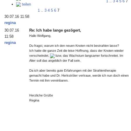
1
..
3
4
5
6
7
teilen
1
..
3
4
5
6
7
30.07.16 11:58
regina
30.07.16
Re: Ich habe lange gezögert,
Hallo Wolfgang,
11:58
regina
Du fragst, warum ich den neuen Knoten nicht bestrahlen lasse?
Ich hatte die ganze Zeit die leise Hoffnung, dass der Knoten wieder
verschwindet.
bzw. das Wachstum langsamer fortschreitet. Im
Alter soll das angeblich der Fall sein.
Da ich aber bereits gute Erfahrungen mit der Strahlentherapie
gemacht habe und Dr. Herkströter vertraue, werde ich nun doch einen
Termin mit ihm vereinbaren.
Herzliche Grüße
Regina