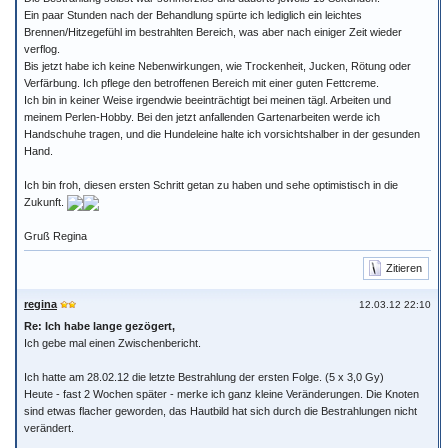
Ein paar Stunden nach der Behandlung spürte ich lediglich ein leichtes
Brennen/Hitzegefühl im bestrahlten Bereich, was aber nach einiger Zeit wieder
verflog.
Bis jetzt habe ich keine Nebenwirkungen, wie Trockenheit, Jucken, Rötung oder
Verfärbung. Ich pflege den betroffenen Bereich mit einer guten Fettcreme.
Ich bin in keiner Weise irgendwie beeinträchtigt bei meinen tägl. Arbeiten und
meinem Perlen-Hobby. Bei den jetzt anfallenden Gartenarbeiten werde ich
Handschuhe tragen, und die Hundeleine halte ich vorsichtshalber in der gesunden
Hand.
Ich bin froh, diesen ersten Schritt getan zu haben und sehe optimistisch in die
Zukunft.
Gruß Regina
Zitieren
regina
12.03.12 22:10
Re: Ich habe lange gezögert,
Ich gebe mal einen Zwischenbericht.
Ich hatte am 28.02.12 die letzte Bestrahlung der ersten Folge. (5 x 3,0 Gy)
Heute - fast 2 Wochen später - merke ich ganz kleine Veränderungen. Die Knoten
sind etwas flacher geworden, das Hautbild hat sich durch die Bestrahlungen nicht
verändert.