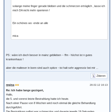
solange meine finger gerade bleiben und die schmerzen erträglich , lasse ich
mich DA nicht mehr operieren !
Ein schönes wo -ende an alle
mica
PS : wäre ich doch besser in mainz geblieben -- ffm - höchst ist n gutes
krankenhaus !
aber die malteser in bonn sind auch spitze --ist halt sehr aggressiv bei mir ...
Zitieren
regina
28.02.12 16:13
Re: Ich habe lange gezögert,
Hallo,
die 5. und vorerst letzte Bestrahlung hatte ich heute.
Nach einer Pause von 8 Wochen wird noch einmal die gleiche Behandlung
durchgeführt.
Die Bestrahlung selbst war schmerzlos und dauerte jeweils 19 Sekunden.