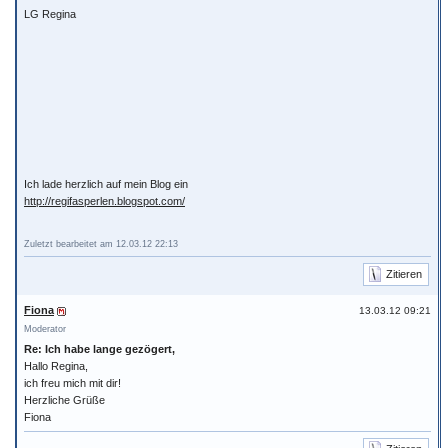
LG Regina
Ich lade herzlich auf mein Blog ein
http://regifasperlen.blogspot.com/
Zuletzt bearbeitet am 12.03.12 22:13
Zitieren
Fiona
13.03.12 09:21
Moderator
Re: Ich habe lange gezögert,
Hallo Regina,
ich freu mich mit dir!
Herzliche Grüße
Fiona