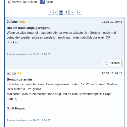
Antwort schreiben
teilen
1
2
3
4
5
..
7
Juliane
04.01.12 20:45
Re: Ich habe lange gezögert,
Wenn du alles hinter dir hast schreib mal wie es gelaufen ist. Sollte ich noch mal
behandelt werden müssen werde ich mich auch wenn möglich vor einer OP
drücken.
Zuletzt bearbeitet am 04.01.12 20:53
Zitieren
regina
10.01.12 16:47
Beratungstermin
Ich habe mir heute tel. einen Beratungstermin für den 7.2.12 bei Dr. med. Markus
Herksröter in Ffm. geholt.
Mal hören, was er zu meiner Hand sagt und ob eine Strhlentherapie in Frage
kommt.
Gruß Regina
Zuletzt bearbeitet am 10.01.12 16:47