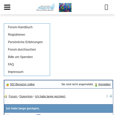
Forum-Handbuch
Registrieren
Persönliche Erfahrungen
Forum durchsuchen
Bitte um Spenden
FAQ
Impressum
502 Benutzer online
Sie sind nicht angemeldet.
Anmelden
Forum
›
Dupuytren
›
Ich habe lange gezögert,
Ich habe lange gezögert,