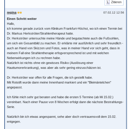
Zitieren
regina
07.02.12 12:56
Einen Schritt weiter
Hallo,
ich komme gerade zurück vom Klinikum Frankfurt-Höchst, wo ich einen Termin bei
Dr. Markus Herkströter/Strahlentherapeut hatte.
Dr. Herkströter untersuchte meine Hände und begutachtete auch die Fußsohlen,
um sich ein Gesamtbild zu machen. Er erklärte mir ausführlich und sehr freundlich -
auch an Hand von Skizzen und Fotos, was in meiner Hand vor sich geht, dass in
meinem Fall eine Strahlentherapie erfogversprechend ist und mit welchen
Nebenwirkungen ich zu rechnen habe.
Natürlich ist nichts ohne ein gewisses Risiko (Auslösung einer
Hauttumorerkrankung), was aber als sehr gering einzuschätzen ist.
Dr. Herkströter war offen für alle Fragen, die ich gestellt habe.
Mit Rotstift wurde dann meine Innenhand markiert und ein "Bleimäntelchen"
angepasst.
Ich fühle mich sehr gut beraten und habe die ersten 5 Termine (ab Mi 15.02.)
vereinbart. Nach einer Pause von 8 Wochen erfolgt dann die nächste Bestrahlungs-
Serie.
Natürlich bin ich etwas angespannt, sehe aber doch vertrauensvoll dem 15.02.
entgegen.