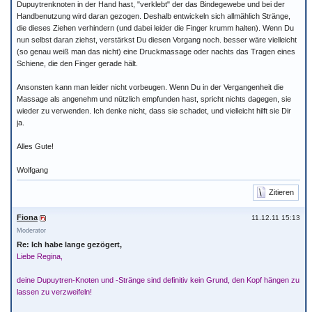
Dupuytrenknoten in der Hand hast, "verklebt" der das Bindegewebe und bei der
Handbenutzung wird daran gezogen. Deshalb entwickeln sich allmählich Stränge,
die dieses Ziehen verhindern (und dabei leider die Finger krumm halten). Wenn Du
nun selbst daran ziehst, verstärkst Du diesen Vorgang noch. besser wäre vielleicht
(so genau weiß man das nicht) eine Druckmassage oder nachts das Tragen eines
Schiene, die den Finger gerade hält.
Ansonsten kann man leider nicht vorbeugen. Wenn Du in der Vergangenheit die
Massage als angenehm und nützlich empfunden hast, spricht nichts dagegen, sie
wieder zu verwenden. Ich denke nicht, dass sie schadet, und vielleicht hilft sie Dir
ja.
Alles Gute!
Wolfgang
Zitieren
Fiona
11.12.11 15:13
Moderator
Re: Ich habe lange gezögert,
Liebe Regina,
deine Dupuytren-Knoten und -Stränge sind definitiv kein Grund, den Kopf hängen zu
lassen zu verzweifeln!