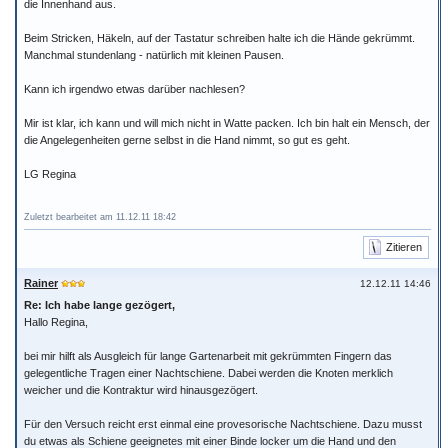
die Innenhand aus.
Beim Stricken, Häkeln, auf der Tastatur schreiben halte ich die Hände gekrümmt.
Manchmal stundenlang - natürlich mit kleinen Pausen.
Kann ich irgendwo etwas darüber nachlesen?
Mir ist klar, ich kann und will mich nicht in Watte packen. Ich bin halt ein Mensch, der
die Angelegenheiten gerne selbst in die Hand nimmt, so gut es geht.
LG Regina
Zuletzt bearbeitet am 11.12.11 18:42
Zitieren
Rainer
12.12.11 14:46
Re: Ich habe lange gezögert,
Hallo Regina,
bei mir hilft als Ausgleich für lange Gartenarbeit mit gekrümmten Fingern das
gelegentliche Tragen einer Nachtschiene. Dabei werden die Knoten merklich
weicher und die Kontraktur wird hinausgezögert.
Für den Versuch reicht erst einmal eine provesorische Nachtschiene. Dazu musst
du etwas als Schiene geeignetes mit einer Binde locker um die Hand und den