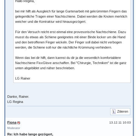
Hallo Regina,
bei mir hilft als Ausgleich für lange Gartenarbeit mit gekrümmten Fingern das
gelegentliche Tragen einer Nachtschiene. Dabei werden die Knoten merklich
weicher und die Kontraktur wird hinausgezögert.
Für den Versuch reicht erst einmal eine provesorische Nachtschiene. Dazu
musst du etwas als Schiene geeignetes mit einer Binde locker um die Hand
und den betroffenen Finger wickeln. Der Finger soll dabei nicht verbogen
werden, die Schiene soll nur die nächtliche Krümmung verhindern.
Wenn das bei dir hilft, dann kannst du dir ja die wesentlich komfortablere
Nachtschiene FixxGlove anschaffen. Bei "Chirurgie, Techniken" ist die ganz
unten abgebildet und näher beschrieben.
LG Rainer
Danke, Rainer.
LG Regina
Zitieren
Fiona
13.12.11 10:03
Moderator
Re: Ich habe lange gezögert,