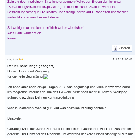
Zeig sie doch mal einem Strahlentherapeuten (Adressen findest du hier unter
"Behandlung/Strahlentherapie/Wo?")! In diesem frühen Stadium wirkt eine
Bestrahlung sehr gut: Die Knoten und Stränge hören auf zu wachsen und werden
vielleicht sogar weicher und kleiner.
Sei wohlgemut und leb so fröhlich weiter wie bisher!
Alles Gute wünscht dir
Fiona
Zitieren
regina
11.12.11 18:42
Re: Ich habe lange gezögert,
Danke, Fiona und Wolfgang,
für die nette Begrüßung.
Ich habe aber noch einige Fragen. Z.B. was begünstigt den Verlauf bzw. was sollte
ich möglichst unterlassen, um das Gewebe nicht noch mehr zu reizen. Wolfgang
schrieb u.a., dass Dehnen kontraproduktiv ist.
Was ist schädlich, was ist gut? Auf was sollte ich im Alltag achten?
Beispiele:
Gerade jetzt in der Jahreszeit habe ich mit einem Laubrechen viel Laub zusammen
gerecht. Der Holzstiel des Rechens übt während der Arbeit einen ständigen Reiz auf