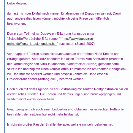
Liebe Regina,
du hast mich per E-Mail nach meinen Erfahrungen mit Dupuytren gefragt. Damit
auch andere dies lesen können, möchte ich deine Frage gern öffentlich
beantworten.
Den ersten Teil meiner Dupuytren-Erfahrung kannst du unter
"Selbsthilfe/Persönliche Erfahrungen" (
http://www.dupuytren-
online.de/fiona...l...apie_update.htm
) nachlesen (Stand: 2007).
Vor knapp drei Jahren haben sich dann auch an der rechten Hand Knoten und
Stränge gebildet. Aber kurz nachdem ich einen Termin zum Bestrahlen (wieder in
der Dermatologischen Klinik in München, Biedersteiner Straße) gemacht hatte,
stürzte ich und zog mir einen komplizierten Trümmerbruch am rechten Handgelenk
zu. Das musste operiert werden und deshalb konnte die Hand erst ein
Dreivierteljahr später (Anfang 2010) bestrahlt werden.
Doch auch mit dem Ergebnis dieser Bestrahlung mit sanften Röntgenstrahlen bin ich
wieder sehr zufrieden: Die Knoten und Verdickungen sind zurückgegangen und
seitdem nicht wieder gewachsen.
Gleichzeitig ließ ich auch einen Ledderhose-Knubbel an meiner rechten Fußsohle
bestrahlen, der seitdem fast nicht mehr fühlbar ist.
Ich bin ein großer Fan der Strahlentherapie, weil sie mir sehr geholfen hat.