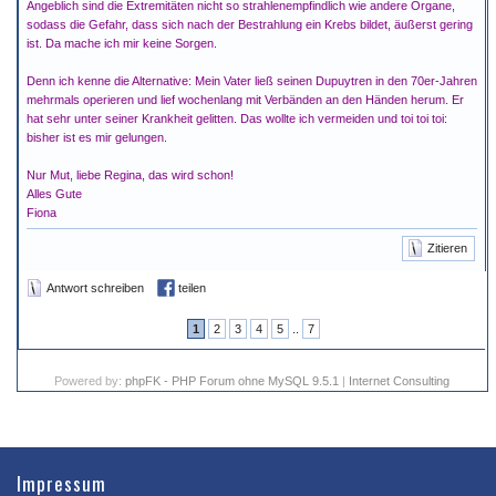
Angeblich sind die Extremitäten nicht so strahlenempfindlich wie andere Organe,
sodass die Gefahr, dass sich nach der Bestrahlung ein Krebs bildet, äußerst gering
ist. Da mache ich mir keine Sorgen.
Denn ich kenne die Alternative: Mein Vater ließ seinen Dupuytren in den 70er-Jahren
mehrmals operieren und lief wochenlang mit Verbänden an den Händen herum. Er
hat sehr unter seiner Krankheit gelitten. Das wollte ich vermeiden und toi toi toi:
bisher ist es mir gelungen.
Nur Mut, liebe Regina, das wird schon!
Alles Gute
Fiona
Zitieren
Antwort schreiben
teilen
1
2
3
4
5
..
7
Powered by:
phpFK - PHP Forum ohne MySQL 9.5.1
|
Internet Consulting
Impressum