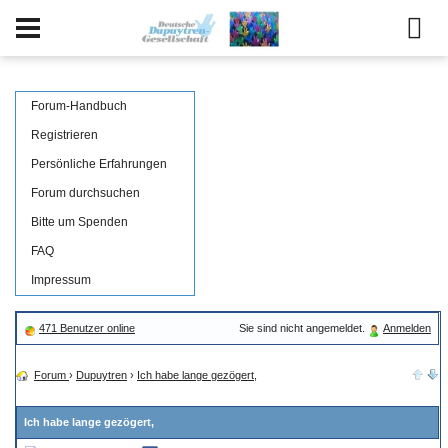
Forum-Handbuch
Registrieren
Persönliche Erfahrungen
Forum durchsuchen
Bitte um Spenden
FAQ
Impressum
471 Benutzer online
Sie sind nicht angemeldet.
Anmelden
Forum
›
Dupuytren
›
Ich habe lange gezögert,
Ich habe lange gezögert,