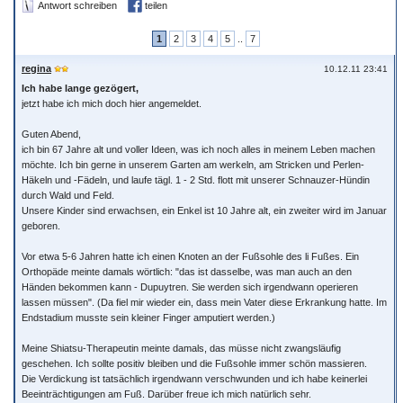
Antwort schreiben
teilen
1
2
3
4
5
..
7
regina
10.12.11 23:41
Ich habe lange gezögert,
jetzt habe ich mich doch hier angemeldet.
Guten Abend,
ich bin 67 Jahre alt und voller Ideen, was ich noch alles in meinem Leben machen
möchte. Ich bin gerne in unserem Garten am werkeln, am Stricken und Perlen-
Häkeln und -Fädeln, und laufe tägl. 1 - 2 Std. flott mit unserer Schnauzer-Hündin
durch Wald und Feld.
Unsere Kinder sind erwachsen, ein Enkel ist 10 Jahre alt, ein zweiter wird im Januar
geboren.
Vor etwa 5-6 Jahren hatte ich einen Knoten an der Fußsohle des li Fußes. Ein
Orthopäde meinte damals wörtlich: "das ist dasselbe, was man auch an den
Händen bekommen kann - Dupuytren. Sie werden sich irgendwann operieren
lassen müssen". (Da fiel mir wieder ein, dass mein Vater diese Erkrankung hatte. Im
Endstadium musste sein kleiner Finger amputiert werden.)
Meine Shiatsu-Therapeutin meinte damals, das müsse nicht zwangsläufig
geschehen. Ich sollte positiv bleiben und die Fußsohle immer schön massieren.
Die Verdickung ist tatsächlich irgendwann verschwunden und ich habe keinerlei
Beeinträchtigungen am Fuß. Darüber freue ich mich natürlich sehr.