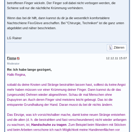
betroffenen Finger wickeln. Der Finger soll dabei nicht verbogen werden, die
Schiene soll nur die nächtliche Krümmung verhindern.
Wenn das bei dir hilft, dann kannst du dir ja die wesentlich komfortablere
Nachtschiene FixxGlove anschaffen. Bei "Chirurgie, Techniken" ist die ganz unten
abgebildet und näher beschrieben.
LG Rainer
Zitieren
Fiona
12.12.11 15:07
Moderator
Re: Ich habe lange gezögert,
Hallo Regina,
sobald du deine Knoten und Stränge bestrahlen lassen hast, solltest du keine Angst
mehr haben müssen vor einer Krümmung deiner Finger. Dann kannst du dir das
(ungesunde) Dehnen wieder abgewöhnen. Schau dir mal Menschen ohne
Dupuytren an: Auch deren Finger sind meistens leicht gebeugt. Das ist die
entspannte Grundhaltung der Hand. Daran musst du bei dir nichts ändern.
Das Einzige, was ich vorsichtshalber mache, damit keine neuen Stränge entstehen
und die alten (d. h. die bestrahlten und fast verschwundenen) nicht wieder anfangen
zu wachsen, ist,
Handschuhe zu tragen
. Zum Beispiel beim Wandern mit Stöcken
und beim Arbeiten verschone ich nach Möglichkeit meine Handinnenflächen vor