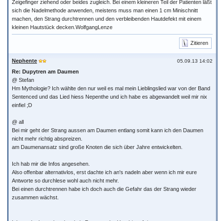
Zeigefinger ziehend oder beides zugleich. Bei einem kleineren Teil der Patienten läßt
sich die Nadelmethode anwenden, meistens muss man einen 1 cm Minischnitt
machen, den Strang durchtrennen und den verbleibenden Hautdefekt mit einem
kleinen Hautstück decken.WolfgangLenze
Zitieren
Nephente
05.09.13 14:02
Re: Dupytren am Daumen
@ Stefan
Hm Mythologie? Ich wählte den nur weil es mal mein Lieblingslied war von der Band
Sentenced und das Lied hiess Nepenthe und ich habe es abgewandelt weil mir nix
einfiel ;D
@ all
Bei mir geht der Strang aussen am Daumen entlang somit kann ich den Daumen
nicht mehr richtig abspreizen.
am Daumenansatz sind große Knoten die sich über Jahre entwickelten.
Ich hab mir die Infos angesehen.
Also offenbar alternativlos, erst dachte ich an's nadeln aber wenn ich mir eure
Antworte so durchlese wohl auch nicht mehr.
Bei einen durchtrennen habe ich doch auch die Gefahr das der Strang wieder
zusammen wächst.