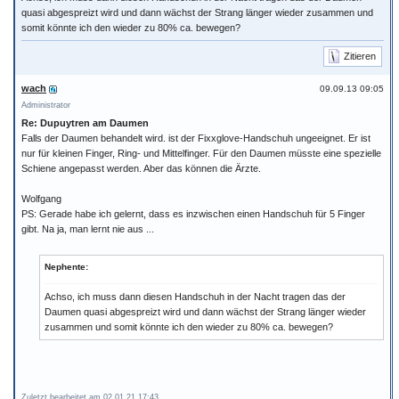
quasi abgespreizt wird und dann wächst der Strang länger wieder zusammen und
somit könnte ich den wieder zu 80% ca. bewegen?
Zitieren
wach
09.09.13 09:05
Administrator
Re: Dupuytren am Daumen
Falls der Daumen behandelt wird. ist der Fixxglove-Handschuh ungeeignet. Er ist
nur für kleinen Finger, Ring- und Mittelfinger. Für den Daumen müsste eine spezielle
Schiene angepasst werden. Aber das können die Ärzte.
Wolfgang
PS: Gerade habe ich gelernt, dass es inzwischen einen Handschuh für 5 Finger
gibt. Na ja, man lernt nie aus ...
Nephente:
Achso, ich muss dann diesen Handschuh in der Nacht tragen das der
Daumen quasi abgespreizt wird und dann wächst der Strang länger wieder
zusammen und somit könnte ich den wieder zu 80% ca. bewegen?
Zuletzt bearbeitet am 02.01.21 17:43