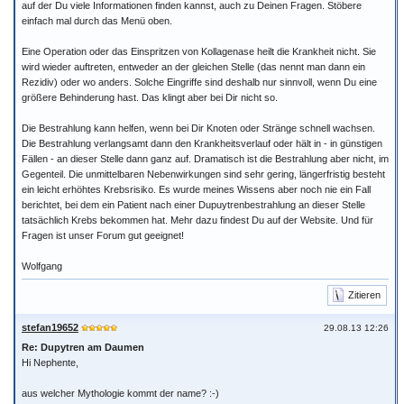
auf der Du viele Informationen finden kannst, auch zu Deinen Fragen. Stöbere
einfach mal durch das Menü oben.
Eine Operation oder das Einspritzen von Kollagenase heilt die Krankheit nicht. Sie
wird wieder auftreten, entweder an der gleichen Stelle (das nennt man dann ein
Rezidiv) oder wo anders. Solche Eingriffe sind deshalb nur sinnvoll, wenn Du eine
größere Behinderung hast. Das klingt aber bei Dir nicht so.
Die Bestrahlung kann helfen, wenn bei Dir Knoten oder Stränge schnell wachsen.
Die Bestrahlung verlangsamt dann den Krankheitsverlauf oder hält in - in günstigen
Fällen - an dieser Stelle dann ganz auf. Dramatisch ist die Bestrahlung aber nicht, im
Gegenteil. Die unmittelbaren Nebenwirkungen sind sehr gering, längerfristig besteht
ein leicht erhöhtes Krebsrisiko. Es wurde meines Wissens aber noch nie ein Fall
berichtet, bei dem ein Patient nach einer Dupuytrenbestrahlung an dieser Stelle
tatsächlich Krebs bekommen hat. Mehr dazu findest Du auf der Website. Und für
Fragen ist unser Forum gut geeignet!
Wolfgang
Zitieren
stefan19652
29.08.13 12:26
Re: Dupytren am Daumen
Hi Nephente,
aus welcher Mythologie kommt der name? :-)