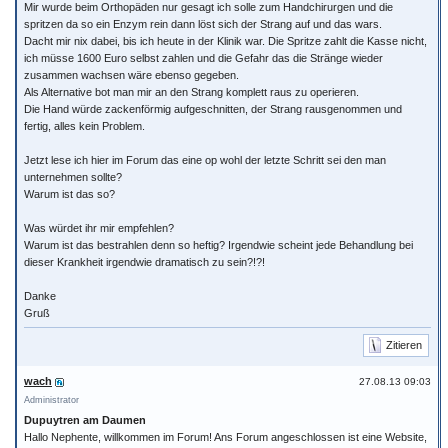
Mir wurde beim Orthopäden nur gesagt ich solle zum Handchirurgen und die
spritzen da so ein Enzym rein dann löst sich der Strang auf und das wars.
Dacht mir nix dabei, bis ich heute in der Klinik war. Die Spritze zahlt die Kasse nicht,
ich müsse 1600 Euro selbst zahlen und die Gefahr das die Stränge wieder
zusammen wachsen wäre ebenso gegeben.
Als Alternative bot man mir an den Strang komplett raus zu operieren.
Die Hand würde zackenförmig aufgeschnitten, der Strang rausgenommen und
fertig, alles kein Problem.
Jetzt lese ich hier im Forum das eine op wohl der letzte Schritt sei den man
unternehmen sollte?
Warum ist das so?
Was würdet ihr mir empfehlen?
Warum ist das bestrahlen denn so heftig? Irgendwie scheint jede Behandlung bei
dieser Krankheit irgendwie dramatisch zu sein?!?!
Danke
Gruß
Zitieren
wach
27.08.13 09:03
Administrator
Dupuytren am Daumen
Hallo Nephente, willkommen im Forum! Ans Forum angeschlossen ist eine Website,