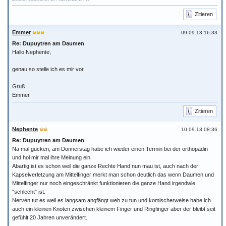
Zitieren
Emmer
09.09.13 16:33
Re: Dupuytren am Daumen
Hallo Nephente,
genau so stelle ich es mir vor.
Gruß
Emmer
Zitieren
Nephente
10.09.13 08:36
Re: Dupuytren am Daumen
Na mal gucken, am Donnerstag habe ich wieder einen Termin bei der orthopädin
und hol mir mal ihre Meinung ein.
Abartig ist es schon weil die ganze Rechte Hand nun mau ist, auch nach der
Kapselverletzung am Mittelfinger merkt man schon deutlich das wenn Daumen und
Mittelfinger nur noch eingeschränkt funktionieren die ganze Hand irgendwie
"schlecht" ist.
Nerven tut es weil es langsam angfängt weh zu tun und komischerweise habe ich
auch ein kleinen Knoten zwischen kleinem Finger und Ringfinger aber der bleibt seit
gefühlt 20 Jahren unverändert.