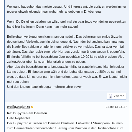
Wolfgang hat schon das meiste gesagt. Und interessant, die spritzen werden immer
teuerer obwohl eigentlich gar nicht mehr angeboten in D. Aber egal.
Wenn Du Dir einen gefallen tun willst, stell mal ein paar fotos von deiner gestreckten
hand hier ins forum. Dann kann man mehr sagen!
Bei leichten verbiegungen kann man gut nadeln. Das beherrschen einige ärzte in
deutschland. Vielleicht auch in deiner gegend. Nach der behandlung kann man gut
die Nach- Bestrahlung empfehlen, um rezidive zu vermeiden. Das ist aber vom fall
abhängig. Das alter spielt eine rolle. Nur aus vorsichtsgründen wegen krebsgefahr.
Ein krebsfall könnte bei bestrahlung über geschätzt 10-20 jahre sich ergeben. Also
zu kurz/oder eben lang, um hier erfahrungen zu geben.
Aber das die bestrahlung im anfangsstadium hilft, ist glaub ich ganz klar. Ich selbst
kanns zeigen. Ein knoten ging während der behandlungstage zu 80% so schnell
weg, so dass ich es erst gar nicht bemerkte, dass er wech war. Er war ja auch nicht
mehr zu sehen.
Und den knoten hatte ich sogar mehrere jahre zuvor.
Zitieren
wolfganglenze
03.09.13 14:27
Re: Dupytren am Daumen
Hallo Nephente!
Der Dupuytren ist selten am Daumen lokalisiert. Entweder 1 Strang vom Daumen
zum Daumenballen ziehend oder 1 Strang vom Daumen in der Hohlhandfalte zum