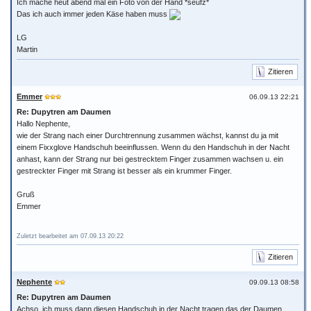
Ich mache heut abend mal ein Foto von der Hand *seufz*
Das ich auch immer jeden Käse haben muss
LG
Martin
Zitieren
Emmer
06.09.13 22:21
Re: Dupytren am Daumen
Hallo Nephente,
wie der Strang nach einer Durchtrennung zusammen wächst, kannst du ja mit
einem Fixxglove Handschuh beeinflussen. Wenn du den Handschuh in der Nacht
anhast, kann der Strang nur bei gestrecktem Finger zusammen wachsen u. ein
gestreckter Finger mit Strang ist besser als ein krummer Finger.
Gruß
Emmer
Zuletzt bearbeitet am 07.09.13 20:22
Zitieren
Nephente
09.09.13 08:58
Re: Dupytren am Daumen
Achso, ich muss dann diesen Handschuh in der Nacht tragen das der Daumen