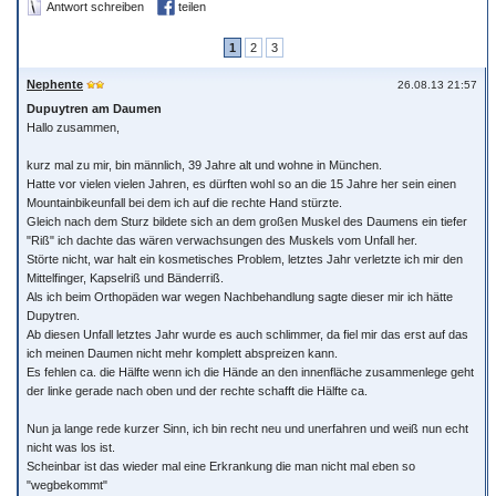
Antwort schreiben
teilen
1
2
3
Nephente
26.08.13 21:57
Dupuytren am Daumen
Hallo zusammen,
kurz mal zu mir, bin männlich, 39 Jahre alt und wohne in München.
Hatte vor vielen vielen Jahren, es dürften wohl so an die 15 Jahre her sein einen
Mountainbikeunfall bei dem ich auf die rechte Hand stürzte.
Gleich nach dem Sturz bildete sich an dem großen Muskel des Daumens ein tiefer
"Riß" ich dachte das wären verwachsungen des Muskels vom Unfall her.
Störte nicht, war halt ein kosmetisches Problem, letztes Jahr verletzte ich mir den
Mittelfinger, Kapselriß und Bänderriß.
Als ich beim Orthopäden war wegen Nachbehandlung sagte dieser mir ich hätte
Dupytren.
Ab diesen Unfall letztes Jahr wurde es auch schlimmer, da fiel mir das erst auf das
ich meinen Daumen nicht mehr komplett abspreizen kann.
Es fehlen ca. die Hälfte wenn ich die Hände an den innenfläche zusammenlege geht
der linke gerade nach oben und der rechte schafft die Hälfte ca.
Nun ja lange rede kurzer Sinn, ich bin recht neu und unerfahren und weiß nun echt
nicht was los ist.
Scheinbar ist das wieder mal eine Erkrankung die man nicht mal eben so
"wegbekommt"