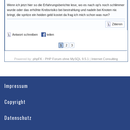
Wenn ich jetzt hier so die Erfahrungsberichte lese, wo es nach op's noch schlimmer
wurde oder das erhöhte Krebsrisiko bei bestrahlung und nadeln bei Knoten nix
bringt, die spritze ein heiden geld kostet da frag ich mich schon was nun?
Zitieren
Antwort schreiben
teilen
1
2
3
Powered by:
phpFK - PHP Forum ohne MySQL 9.5.1
|
Internet Consulting
Impressum
Copyright
Datenschutz