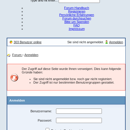
Type and hit enter...
Forum-Handbuch
Registrieren
Persönliche Erfahrungen
Forum durchsuchen
Bitte um Spenden
FAQ
Impressum
303 Benutzer online
Sie sind nicht angemeldet.
Anmelden
Forum
›
Anmelden
Der Zugriff auf diese Seite wurde Ihnen verweigert. Dies kann folgende
Gründe haben:
Sie sind nicht angemeldet bzw. noch gar nicht registriert.
Der Zugriff ist nur bestimmten Benutzergruppen gestattet.
Anmelden
Benutzername:
Passwort: