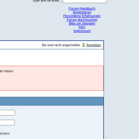
Type and hit enter...
Forum-Handbuch
Registrieren
Persönliche Erfahrungen
Forum durchsuchen
Bitte um Spenden
FAQ
Impressum
Sie sind nicht angemeldet.
Anmelden
nde haben:
ichern