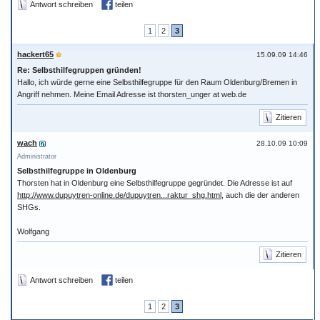
Antwort schreiben
teilen
1
2
3
hackert65
15.09.09 14:46
Re: Selbsthilfegruppen gründen!
Hallo, ich würde gerne eine Selbsthilfegruppe für den Raum Oldenburg/Bremen in
Angriff nehmen. Meine Email Adresse ist thorsten_unger at web.de
Zitieren
wach
28.10.09 10:09
Administrator
Selbsthilfegruppe in Oldenburg
Thorsten hat in Oldenburg eine Selbsthilfegruppe gegründet. Die Adresse ist auf
http://www.dupuytren-online.de/dupuytren...raktur_shg.html
, auch die der anderen
SHGs.
Wolfgang
Zitieren
Antwort schreiben
teilen
1
2
3