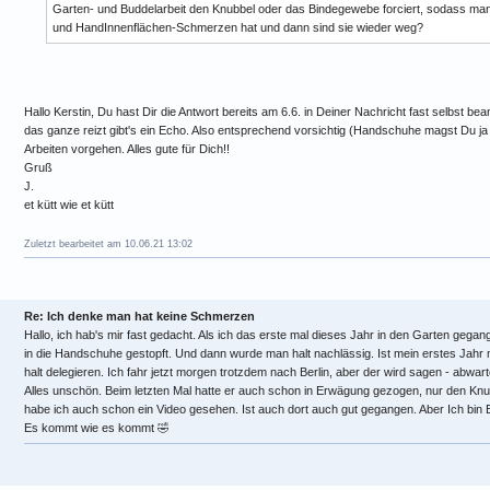
Garten- und Buddelarbeit den Knubbel oder das Bindegewebe forciert, sodass man 
und HandInnenflächen-Schmerzen hat und dann sind sie wieder weg?
Hallo Kerstin, Du hast Dir die Antwort bereits am 6.6. in Deiner Nachricht fast selbst bea
das ganze reizt gibt's ein Echo. Also entsprechend vorsichtig (Handschuhe magst Du ja
Arbeiten vorgehen. Alles gute für Dich!!
Gruß
J.
et kütt wie et kütt
Zuletzt bearbeitet am 10.06.21 13:02
Re: Ich denke man hat keine Schmerzen
Hallo, ich hab's mir fast gedacht. Als ich das erste mal dieses Jahr in den Garten gegan
in die Handschuhe gestopft. Und dann wurde man halt nachlässig. Ist mein erstes Jahr m
halt delegieren. Ich fahr jetzt morgen trotzdem nach Berlin, aber der wird sagen - abwar
Alles unschön. Beim letzten Mal hatte er auch schon in Erwägung gezogen, nur den Kn
habe ich auch schon ein Video gesehen. Ist auch dort auch gut gegangen. Aber Ich bin
Es kommt wie es kommt 🤣