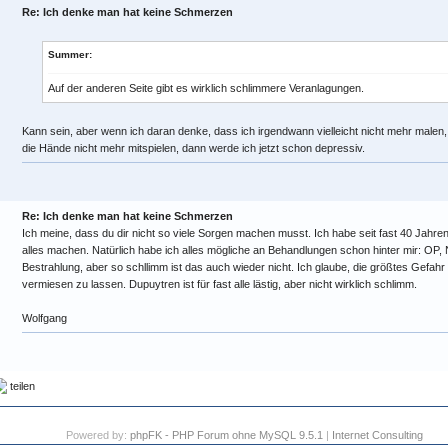
Re: Ich denke man hat keine Schmerzen
Summer:
Auf der anderen Seite gibt es wirklich schlimmere Veranlagungen.
Kann sein, aber wenn ich daran denke, dass ich irgendwann vielleicht nicht mehr malen,
die Hände nicht mehr mitspielen, dann werde ich jetzt schon depressiv.
Re: Ich denke man hat keine Schmerzen
Ich meine, dass du dir nicht so viele Sorgen machen musst. Ich habe seit fast 40 Jah
alles machen. Natürlich habe ich alles mögliche an Behandlungen schon hinter mir: OP, 
Bestrahlung, aber so schllimm ist das auch wieder nicht. Ich glaube, die größtes Gefahr
vermiesen zu lassen. Dupuytren ist für fast alle lästig, aber nicht wirklich schlimm.
Wolfgang
teilen
Powered by:
phpFK - PHP Forum ohne MySQL 9.5.1
|
Internet Consulting