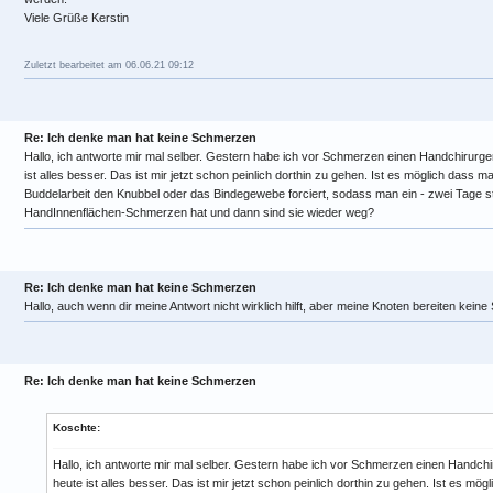
Viele Grüße Kerstin
Zuletzt bearbeitet am 06.06.21 09:12
Re: Ich denke man hat keine Schmerzen
Hallo, ich antworte mir mal selber. Gestern habe ich vor Schmerzen einen Handchirur
ist alles besser. Das ist mir jetzt schon peinlich dorthin zu gehen. Ist es möglich dass
Buddelarbeit den Knubbel oder das Bindegewebe forciert, sodass man ein - zwei Tage s
HandInnenflächen-Schmerzen hat und dann sind sie wieder weg?
Re: Ich denke man hat keine Schmerzen
Hallo, auch wenn dir meine Antwort nicht wirklich hilft, aber meine Knoten bereiten kein
Re: Ich denke man hat keine Schmerzen
Koschte:
Hallo, ich antworte mir mal selber. Gestern habe ich vor Schmerzen einen Handc
heute ist alles besser. Das ist mir jetzt schon peinlich dorthin zu gehen. Ist es m