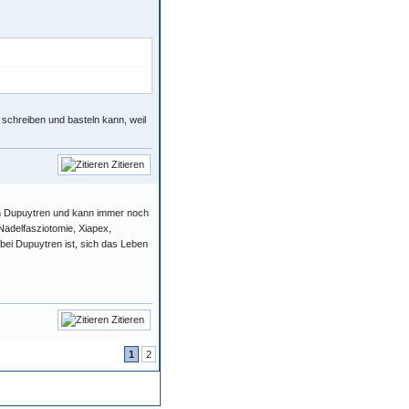
 schreiben und basteln kann, weil
Zitieren
ren Dupuytren und kann immer noch
Nadelfasziotomie, Xiapex,
 bei Dupuytren ist, sich das Leben
Zitieren
1
2