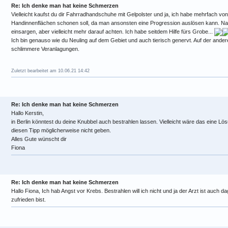
Re: Ich denke man hat keine Schmerzen
Vielleicht kaufst du dir Fahrradhandschuhe mit Gelpolster und ja, ich habe mehrfach vo
Handinnenflächen schonen soll, da man ansonsten eine Progression auslösen kann. Nat
einsargen, aber vielleicht mehr darauf achten. Ich habe seitdem Hilfe fürs Grobe...
Ich bin genauso wie du Neuling auf dem Gebiet und auch tierisch genervt. Auf der anderen
schlimmere Veranlagungen.
Zuletzt bearbeitet am 10.06.21 14:42
Re: Ich denke man hat keine Schmerzen
Hallo Kerstin,
in Berlin könntest du deine Knubbel auch bestrahlen lassen. Vielleicht wäre das eine Lö
diesen Tipp möglicherweise nicht geben.
Alles Gute wünscht dir
Fiona
Re: Ich denke man hat keine Schmerzen
Hallo Fiona, Ich hab Angst vor Krebs. Bestrahlen will ich nicht und ja der Arzt ist auch 
zufrieden bist.