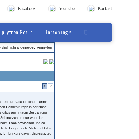
Facebook
YouTube
Kontakt
upuytren Ges.
Forschung
e sind nicht angemeldet.
Anmelden
1
2
m Februar hatte ich einen Termin
inen Handchirurgen in der Nähe.
inz gibt's auch kaum Bestrahlung
ch Schmerzen. Immer wenn ich
 beim Tisch abwischen und so
h die Finger noch. Mich stinkt das
h. Ich bin kurz davor, depressiv zu