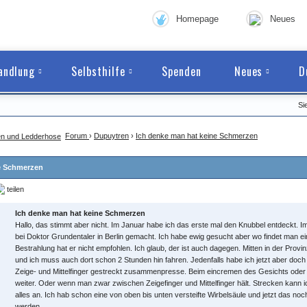
Homepage
Neues
andlung
Selbsthilfe
Spenden
Neues
D
Si
Forum
›
Dupuytren
›
Ich denke man hat keine Schmerzen
e Schmerzen
teilen
Ich denke man hat keine Schmerzen
Hallo, das stimmt aber nicht. Im Januar habe ich das erste mal den Knubbel entdeckt. I
bei Doktor Grundentaler in Berlin gemacht. Ich habe ewig gesucht aber wo findet man e
Bestrahlung hat er nicht empfohlen. Ich glaub, der ist auch dagegen. Mitten in der Prov
und ich muss auch dort schon 2 Stunden hin fahren. Jedenfalls habe ich jetzt aber do
Zeige- und Mittelfinger gestreckt zusammenpresse. Beim eincremen des Gesichts oder
weiter. Oder wenn man zwar zwischen Zeigefinger und Mittelfinger hält. Strecken kann ic
alles an. Ich hab schon eine von oben bis unten versteifte Wirbelsäule und jetzt das noc
werden.