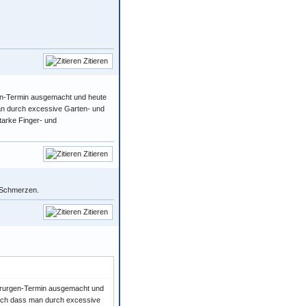
Zitieren
gen-Termin ausgemacht und heute
 man durch excessive Garten- und
tarke Finger- und
Zitieren
e Schmerzen.
Zitieren
hirurgen-Termin ausgemacht und
öglich dass man durch excessive