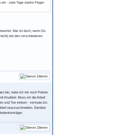
ein - zwei Tage starke Finger-
ntwortet. Klar ist doch, wenn Du
 nicht) bei den verschiedenen
Zitieren
gen bin, habe ich mir noch Polster
it Knubbel. Muss ich die Arbeit
ten und Tee trinken - vermute ich.
ubbel rauszuschneiden. Darüber
 Bedenkenträger.
Zitieren