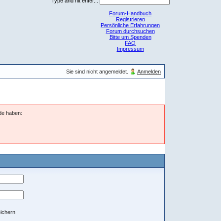
Type and hit enter...
Forum-Handbuch
Registrieren
Persönliche Erfahrungen
Forum durchsuchen
Bitte um Spenden
FAQ
Impressum
Sie sind nicht angemeldet.
Anmelden
nde haben:
ichern