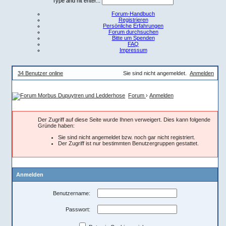
Type and hit enter...
Forum-Handbuch
Registrieren
Persönliche Erfahrungen
Forum durchsuchen
Bitte um Spenden
FAQ
Impressum
34 Benutzer online
Sie sind nicht angemeldet.
Anmelden
Forum
›
Anmelden
Der Zugriff auf diese Seite wurde Ihnen verweigert. Dies kann folgende
Gründe haben:
Sie sind nicht angemeldet bzw. noch gar nicht registriert.
Der Zugriff ist nur bestimmten Benutzergruppen gestattet.
Anmelden
Benutzername:
Passwort: