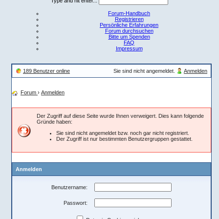
Type and hit enter...
Forum-Handbuch
Registrieren
Persönliche Erfahrungen
Forum durchsuchen
Bitte um Spenden
FAQ
Impressum
189 Benutzer online
Sie sind nicht angemeldet.
Anmelden
Forum
›
Anmelden
Der Zugriff auf diese Seite wurde Ihnen verweigert. Dies kann folgende
Gründe haben:
Sie sind nicht angemeldet bzw. noch gar nicht registriert.
Der Zugriff ist nur bestimmten Benutzergruppen gestattet.
Anmelden
Benutzername:
Passwort: