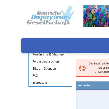
Forum-Handbuch
286 Benutzer online
Registrieren
Forum
›
Anmelden
Persönliche Erfahrungen
Forum durchsuchen
Der Zugriff auf 
Sie sind 
Bitte um Spenden
Der Zugr
FAQ
Impressum
Anmelden