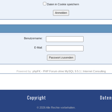
Daten in Cookie speichern
Benutzername:
E-Mail:
Powered by:
phpFK - PHP Forum ohne MySQL 9.5.1
|
Internet Consulting
Copyright
Daten
©
2026
Alle Rechte vorbehalten.