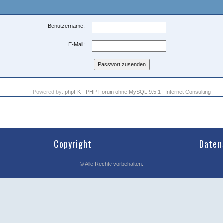
Benutzername:
E-Mail:
Powered by:
phpFK - PHP Forum ohne MySQL 9.5.1
|
Internet Consulting
Copyright
Daten
©
Alle Rechte vorbehalten.