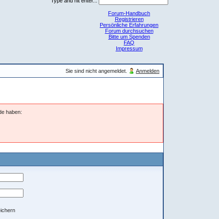
Type and hit enter...
Forum-Handbuch
Registrieren
Persönliche Erfahrungen
Forum durchsuchen
Bitte um Spenden
FAQ
Impressum
Sie sind nicht angemeldet.
Anmelden
nde haben:
ichern