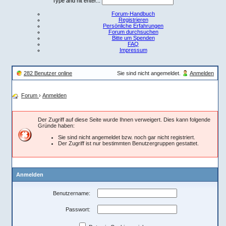
Type and hit enter...
Forum-Handbuch
Registrieren
Persönliche Erfahrungen
Forum durchsuchen
Bitte um Spenden
FAQ
Impressum
282 Benutzer online
Sie sind nicht angemeldet.
Anmelden
Forum
›
Anmelden
Der Zugriff auf diese Seite wurde Ihnen verweigert. Dies kann folgende
Gründe haben:
Sie sind nicht angemeldet bzw. noch gar nicht registriert.
Der Zugriff ist nur bestimmten Benutzergruppen gestattet.
Anmelden
Benutzername:
Passwort: