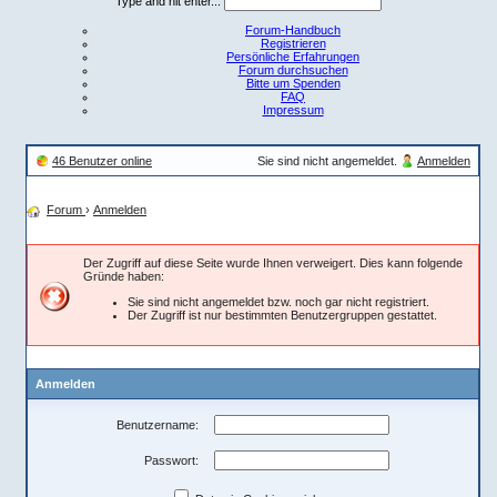
Type and hit enter...
Forum-Handbuch
Registrieren
Persönliche Erfahrungen
Forum durchsuchen
Bitte um Spenden
FAQ
Impressum
46 Benutzer online
Sie sind nicht angemeldet.
Anmelden
Forum
›
Anmelden
Der Zugriff auf diese Seite wurde Ihnen verweigert. Dies kann folgende
Gründe haben:
Sie sind nicht angemeldet bzw. noch gar nicht registriert.
Der Zugriff ist nur bestimmten Benutzergruppen gestattet.
Anmelden
Benutzername:
Passwort: