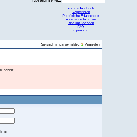
Type and hit enter...
Forum-Handbuch
Registrieren
Persönliche Erfahrungen
Forum durchsuchen
Bitte um Spenden
FAQ
Impressum
Sie sind nicht angemeldet.
Anmelden
nde haben:
ichern