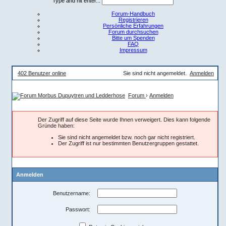
Type and hit enter...
Forum-Handbuch
Registrieren
Persönliche Erfahrungen
Forum durchsuchen
Bitte um Spenden
FAQ
Impressum
402 Benutzer online
Sie sind nicht angemeldet.
Anmelden
Forum
›
Anmelden
Der Zugriff auf diese Seite wurde Ihnen verweigert. Dies kann folgende
Gründe haben:
Sie sind nicht angemeldet bzw. noch gar nicht registriert.
Der Zugriff ist nur bestimmten Benutzergruppen gestattet.
Anmelden
Benutzername:
Passwort: