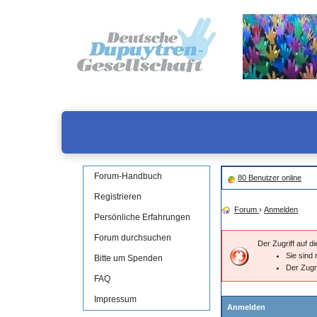
Forum-Handbuch
80 Benutzer online
Registrieren
Forum
›
Anmelden
Persönliche Erfahrungen
Forum durchsuchen
Der Zugriff auf 
Sie sind 
Bitte um Spenden
Der Zugr
FAQ
Impressum
Anmelden