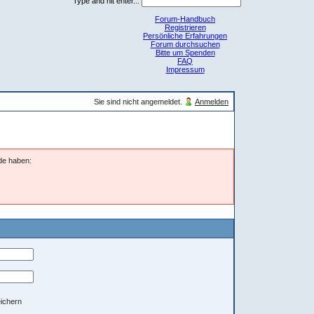
Type and hit enter...
Forum-Handbuch
Registrieren
Persönliche Erfahrungen
Forum durchsuchen
Bitte um Spenden
FAQ
Impressum
Sie sind nicht angemeldet.
Anmelden
nde haben:
ichern