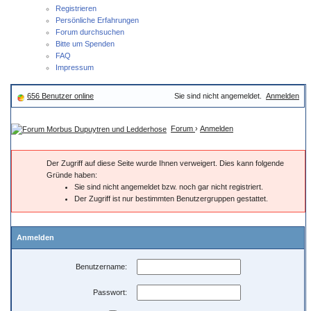
Registrieren
Persönliche Erfahrungen
Forum durchsuchen
Bitte um Spenden
FAQ
Impressum
656 Benutzer online
Sie sind nicht angemeldet.
Anmelden
Forum
›
Anmelden
Der Zugriff auf diese Seite wurde Ihnen verweigert. Dies kann folgende
Gründe haben:
Sie sind nicht angemeldet bzw. noch gar nicht registriert.
Der Zugriff ist nur bestimmten Benutzergruppen gestattet.
Anmelden
Benutzername:
Passwort: