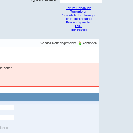
Type and hit enter...
Forum-Handbuch
Registrieren
Persönliche Erfahrungen
Forum durchsuchen
Bitte um Spenden
FAQ
Impressum
Sie sind nicht angemeldet.
Anmelden
nde haben:
ichern