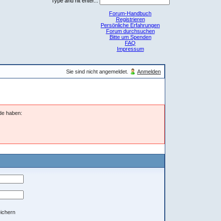
Type and hit enter...
Forum-Handbuch
Registrieren
Persönliche Erfahrungen
Forum durchsuchen
Bitte um Spenden
FAQ
Impressum
Sie sind nicht angemeldet.
Anmelden
nde haben:
ichern