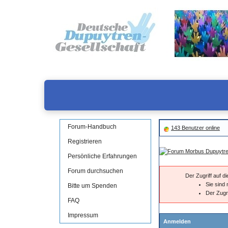
Forum-Handbuch
143 Benutzer online
Registrieren
Persönliche Erfahrungen
Forum durchsuchen
Der Zugriff auf 
Sie sind 
Bitte um Spenden
Der Zugr
FAQ
Impressum
Anmelden